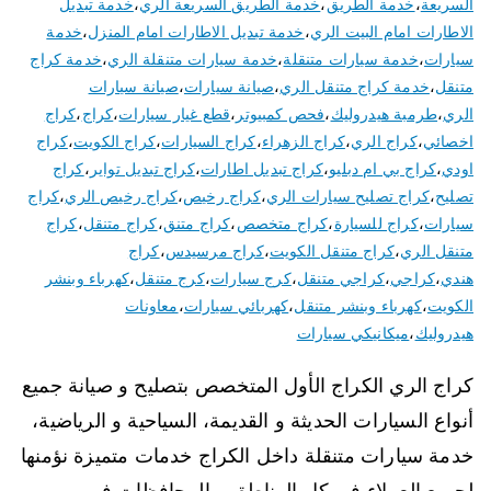
السريعة
،
خدمة الطريق
،
خدمة الطريق السريعة الري
،
خدمة تبديل
الاطارات امام البيت الري
،
خدمة تبديل الاطارات امام المنزل
،
خدمة
سيارات
،
خدمة سيارات متنقلة
،
خدمة سيارات متنقلة الري
،
خدمة كراج
متنقل
،
خدمة كراج متنقل الري
،
صيانة سيارات
،
صيانة سيارات
الري
،
طرمبة هيدروليك
،
فحص كمبيوتر
،
قطع غيار سيارات
،
كراج
،
كراج
اخصائي
،
كراج الري
،
كراج الزهراء
،
كراج السيارات
،
كراج الكويت
،
كراج
اودي
،
كراج بي ام دبليو
،
كراج تبديل اطارات
،
كراج تبديل تواير
،
كراج
تصليح
،
كراج تصليح سيارات الري
،
كراج رخيص
،
كراج رخيص الري
،
كراج
سيارات
،
كراج للسيارة
،
كراج متخصص
،
كراج متنق
،
كراج متنقل
،
كراج
متنقل الري
،
كراج متنقل الكويت
،
كراج مرسيدس
،
كراج
هندي
،
كراجي
،
كراجي متنقل
،
كرج سيارات
،
كرج متنقل
،
كهرباء وبنشر
الكويت
،
كهرباء وبنشر متنقل
،
كهربائي سيارات
،
معاونات
هيدروليك
،
ميكانيكي سيارات
كراج الري الكراج الأول المتخصص بتصليح و صيانة جميع
أنواع السيارات الحديثة و القديمة، السياحية و الرياضية،
خدمة سيارات متنقلة داخل الكراج خدمات متميزة نؤمنها
لجميع العملاء في كل المناطق و المحافظات في