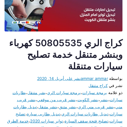
كراج الري 50805535 كهرباء
وبنشر متنقل خدمة تصليح
سيارات متنقلة
بواسطة
ammar ammar
نشر على
أبريل 14, 2020
نشر في
كراج متنقل
ذو علامة
برمجة سيارات
،
برمجة سيارات الري
،
بشر متنقل
،
بطاريات
سيارات
،
بنشر
،
بنشر الكويت
،
بنشر قريب من موقعي
،
بنشر قريب
مني
،
بنشر قريب مني الري
،
بنشر متنق
،
بنشر متنقل
،
تبديل بطاريات
سيارات
،
تبديل بطاريات سيارات الري
،
تبديل بطاريى سيارة
،
تصليح
سيارات
،
تصليح فتحة سقف السيارة
،
تواير سيارات 2020
،
خدمة الطرق