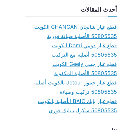
a
أحدث المقالات
r
c
قطع غيار شانجان CHANGAN الكويت
h
50805535 الأصلية صيانة فورية
f
قطع غيار دومي Domi الكويت
o
50805535 أصلية مع التركيب
r
قطع غيار جيلي Geely الكويت
:
50805535 الأصلية المكفولة
قطع غيار جيتور Jetour بالكويت أصلية
50805535 تركيب وصيانة
قطع غيار بايك BAIC الأصلية بالكويت
50805535 سكراب بايك فوري