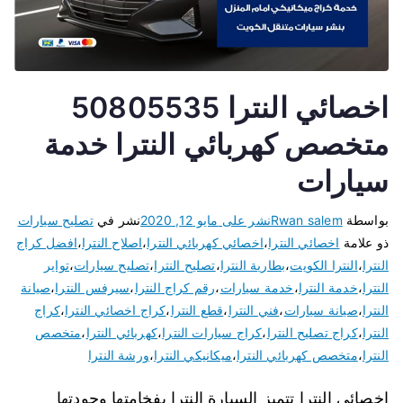
اخصائي النترا 50805535
متخصص كهربائي النترا خدمة
سيارات
بواسطة
Rwan salem
نشر على
مايو 12, 2020
نشر في
تصليح سيارات
ذو علامة
اخصائي النترا
،
اخصائي كهربائي النترا
،
اصلاح النترا
،
افضل كراج
النترا
،
النترا الكويت
،
بطارية النترا
،
تصليح النترا
،
تصليح سيارات
،
تواير
النترا
،
خدمة النترا
،
خدمة سيارات
،
رقم كراج النترا
،
سيرفس النترا
،
صيانة
النترا
،
صيانة سيارات
،
فني النترا
،
قطع النترا
،
كراج اخصائي النترا
،
كراج
النترا
،
كراج تصليح النترا
،
كراج سيارات النترا
،
كهربائي النترا
،
متخصص
النترا
،
متخصص كهربائي النترا
،
ميكانيكي النترا
،
ورشة النترا
اخصائي النترا تتميز السيارة النترا بفخامتها وجودتها