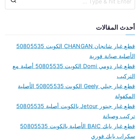
S
e
a
أحدث المقالات
r
c
قطع غيار شانجان CHANGAN الكويت 50805535
h
الأصلية صيانة فورية
f
قطع غيار دومي Domi الكويت 50805535 أصلية مع
o
التركيب
r
قطع غيار جيلي Geely الكويت 50805535 الأصلية
:
المكفولة
قطع غيار جيتور Jetour بالكويت أصلية 50805535
تركيب وصيانة
قطع غيار بايك BAIC الأصلية بالكويت 50805535
سكراب بايك فوري