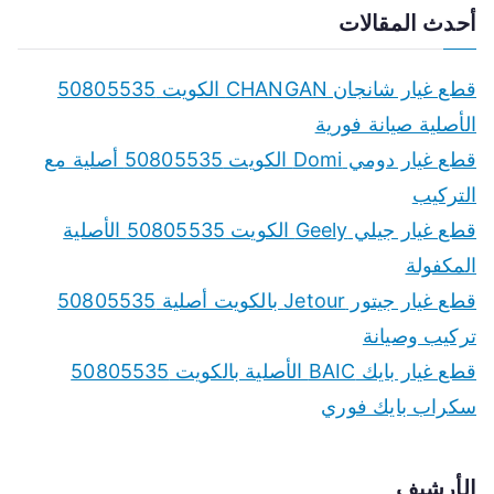
a
أحدث المقالات
r
c
قطع غيار شانجان CHANGAN الكويت 50805535
h
الأصلية صيانة فورية
f
قطع غيار دومي Domi الكويت 50805535 أصلية مع
o
التركيب
r
قطع غيار جيلي Geely الكويت 50805535 الأصلية
:
المكفولة
قطع غيار جيتور Jetour بالكويت أصلية 50805535
تركيب وصيانة
قطع غيار بايك BAIC الأصلية بالكويت 50805535
سكراب بايك فوري
الأرشيف