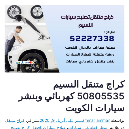
كراج متنقل النسيم
50805535 كهربائي وبنشر
سيارات الكويت
بواسطة
ammar ammar
نشر على
أبريل 9, 2020
نشر في
كراج متنقل
ذو علامة
اسعار قطع غيار سيارات
،
اصلاح سيارات
،
افضل كراج تصليح