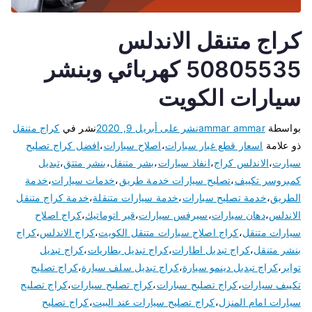
كراج متنقل الاندلس
50805535 كهربائي وبنشر
سيارات الكويت
بواسطة
ammar ammar
نشر على
أبريل 9, 2020
نشر في
كراج متنقل
ذو علامة
اسعار قطع غيار سيارات
،
اصلاح سيارات
،
افضل كراج تصليح
سيارت
،
الاندلس كراج
،
انفاذ سيارات
،
بشر متنقل
،
بنشر متتق
،
تبديل
كمبروسر تكييف
،
تصليح سيارات خدمة طريق
،
خدمات سيارات
،
خدمة
الطريق
،
خدمة تصليح سيارات
،
خدمة سيارات متنقلة
،
خدمة كراج متنقل
الاندلس
،
دهان سيارات
،
سيرفس سيارات
،
قير اتوماتيك
،
كراج اصلاح
سيارات متنقل
،
كراج اصلاح سيارات متنقل الكويت
،
كراج الاندلس
،
كراج
بنشر متنقل
،
كراج تبديل اطارات
،
كراج تبديل بطاريات
،
كراج تبديل
تواير
،
كراج تبديل دينمو سيارة
،
كراج تبديل سلف سيارة
،
كراج تصليح
تكييف سيارات
،
كراج تصليح سبارات
،
كراج تصليح سيارات
،
كراج تصليح
سيارات امام المنزل
،
كراج تصليح سيارات عند البيت
،
كراج تصليح