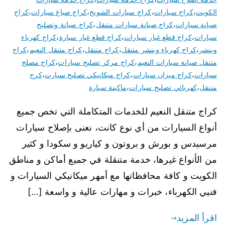
الكويت
،
كراج سيارات
،
كراج سيارات الشويخ
،
كراج صباغ سيارات
،
كراج
صيانة سيارات
،
كراج صيانة سيارات متنقل
،
كراج صيانة وتصليح
سيارات
،
كراج قطع غيار سيارات
،
كراج قطع غيار سيارة
،
كراج كهرباء
وبنشر
،
كراج كهرباء وبنشر متنقل
،
كراج متنقل
،
كراج متنقل النعيم
،
كراج
متنقل صيانة سيارات النعيم
،
كراج مركز تصليح سيارات
،
كراج مصلح
سيارات
،
كراج ميزان سيارات
،
كراج ميكانيكي تصليح سيارت
،
كرج
متنقل
،
كهربائي تصليح سيارات
،
ماكينة سيارة
كراج متنقل النعيم للخدمات المتكاملة التي تخص جميع
أنواع السيارات من أي نوع كانت، نعنى بإصلاح سيارات
مرسيدس و بورش و بروتون و كياريو و سكودا و كثير
من الأنواع غيرها، خدمة متنقلة في جميع أماكن و مناطق
الكويت و كافة محافظاتها مع أمهر ميكانيكي السيارات و
فنيي الكهرباء، خبرات و مهارات عالية و واسعة […]
اقرأ المزيد