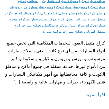
صيانة سيارات
،
كراج صيانة سيارات متنقل
،
كراج صيانة وتصليح
سيارات
،
كراج قطع غيار سيارات
،
كراج قطع غيار سيارة
،
كراج كهرباء
وبنشر
،
كراج كهرباء وبنشر متنقل
،
كراج متنقل
،
كراج متنقل العيون
،
كراج
متنقل صيانة سيارات العيون
،
كراج مركز تصليح سيارات
،
كراج مصلح
سيارات
،
كراج ميزان سيارات
،
كراج ميكانيكي تصليح سيارت
،
كرج
متنقل
،
كهربائي تصليح سيارات
،
ماكينة سيارة
كراج متنقل العيون للخدمات المتكاملة التي تخص جميع
أنواع السيارات من أي نوع كانت، نعنى بإصلاح سيارات
مرسيدس و بورش و بروتون و كياريو و سكودا و كثير
من الأنواع غيرها، خدمة متنقلة في جميع أماكن و مناطق
الكويت و كافة محافظاتها مع أمهر ميكانيكي السيارات و
فنيي الكهرباء، خبرات و مهارات عالية و واسعة […]
اقرأ المزيد