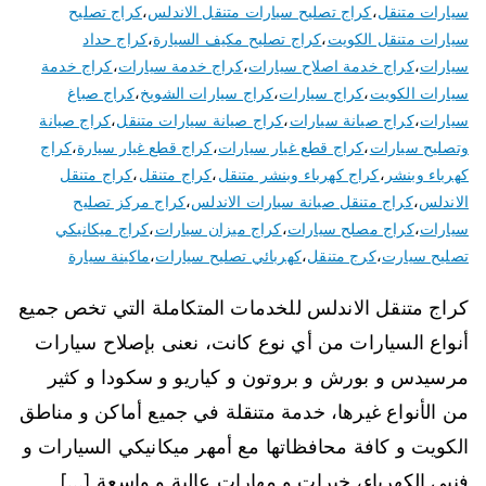
سيارات متنقل
،
كراج تصليح سيارات متنقل الاندلس
،
كراج تصليح
سيارات متنقل الكويت
،
كراج تصليح مكيف السيارة
،
كراج حداد
سيارات
،
كراج خدمة اصلاح سيارات
،
كراج خدمة سيارات
،
كراج خدمة
سيارات الكويت
،
كراج سيارات
،
كراج سيارات الشويخ
،
كراج صباغ
سيارات
،
كراج صيانة سيارات
،
كراج صيانة سيارات متنقل
،
كراج صيانة
وتصليح سيارات
،
كراج قطع غيار سيارات
،
كراج قطع غيار سيارة
،
كراج
كهرباء وبنشر
،
كراج كهرباء وبنشر متنقل
،
كراج متنقل
،
كراج متنقل
الاندلس
،
كراج متنقل صيانة سيارات الاندلس
،
كراج مركز تصليح
سيارات
،
كراج مصلح سيارات
،
كراج ميزان سيارات
،
كراج ميكانيكي
تصليح سيارت
،
كرج متنقل
،
كهربائي تصليح سيارات
،
ماكينة سيارة
كراج متنقل الاندلس للخدمات المتكاملة التي تخص جميع
أنواع السيارات من أي نوع كانت، نعنى بإصلاح سيارات
مرسيدس و بورش و بروتون و كياريو و سكودا و كثير
من الأنواع غيرها، خدمة متنقلة في جميع أماكن و مناطق
الكويت و كافة محافظاتها مع أمهر ميكانيكي السيارات و
فنيي الكهرباء، خبرات و مهارات عالية و واسعة […]