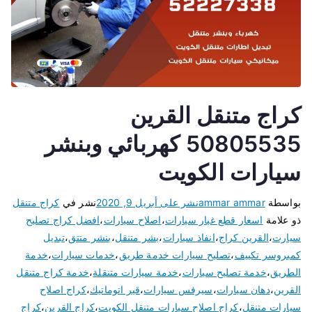
كراج متنقل القرين
50805535 كهربائي وبنشر
سيارات الكويت
بواسطة
ammar ammar
نشر على
أبريل 9, 2020
نشر في
كراج متنقل
ذو علامة
اسعار قطع غيار سيارات
،
اصلاح سيارات
،
افضل كراج تصليح
سيارت
،
القرين كراج
،
انفاذ سيارات
،
بشر متنقل
،
بنشر متتق
،
تبديل
كمبروسر تكييف
،
تصليح سيارات خدمة طريق
،
خدمات سيارات
،
خدمة
الطريق
،
خدمة تصليح سيارات
،
خدمة سيارات متنقلة
،
خدمة كراج متنقل
القرين
،
دهان سيارات
،
سيرفس سيارات
،
قير اتوماتيك
،
كراج اصلاح
سيارات متنقل
،
كراج اصلاح سيارات متنقل الكويت
،
كراج القرين
،
كراج