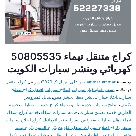
كراج متنقل تيماء 50805535
كهربائي وبنشر سيارات الكويت
بواسطة
ammar ammar
نشر على
أبريل 9, 2020
نشر في
كراج متنقل
ذو علامة
اسعار قطع غيار سيارات
،
اصلاح سيارات
،
افضل كراج تصليح
سيارت
،
انفاذ سيارات
،
بشر متنقل
،
بنشر متتق
،
تبديل كمبروسر
تكييف
،
تصليح سيارات خدمة طريق
،
تيماء كراج
،
خدمات سيارات
،
خدمة
الطريق
،
خدمة تصليح سيارات
،
خدمة سيارات متنقلة
،
خدمة كراج متنقل
تيماء
،
دهان سيارات
،
سيرفس سيارات
،
قير اتوماتيك
،
كراج اصلاح سيارات
متنقل
،
كراج اصلاح سيارات متنقل الكويت
،
كراج النسيم
،
كراج بنشر
متنقل
،
كراج تبديل اطارات
،
كراج تبديل بطاريات
،
كراج تبديل تواير
،
كراج