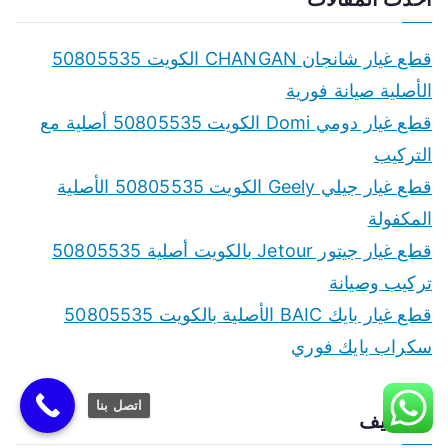
r
c
قطع غيار شانجان CHANGAN الكويت 50805535
h
الأصلية صيانة فورية
f
قطع غيار دومي Domi الكويت 50805535 أصلية مع
o
التركيب
r
قطع غيار جيلي Geely الكويت 50805535 الأصلية
:
المكفولة
قطع غيار جيتور Jetour بالكويت أصلية 50805535
تركيب وصيانة
قطع غيار بايك BAIC الأصلية بالكويت 50805535
سكراب بايك فوري
اتصل بنا
الأرشيف