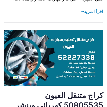
اقرأ المزيد
كراج متنقل العيون
50805535 كهربائي وبنشر