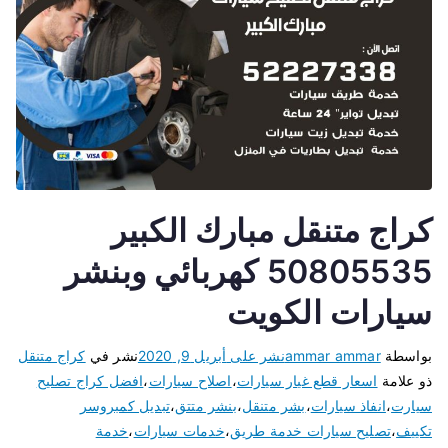
كراج متنقل مبارك الكبير
50805535 كهربائي وبنشر
سيارات الكويت
بواسطة
ammar ammar
نشر على
أبريل 9, 2020
نشر في
كراج متنقل
ذو علامة
اسعار قطع غيار سيارات
،
اصلاح سيارات
،
افضل كراج تصليح
سيارت
،
انفاذ سيارات
،
بشر متنقل
،
بنشر متتق
،
تبديل كمبروسر
تكييف
،
تصليح سيارات خدمة طريق
،
خدمات سيارات
،
خدمة