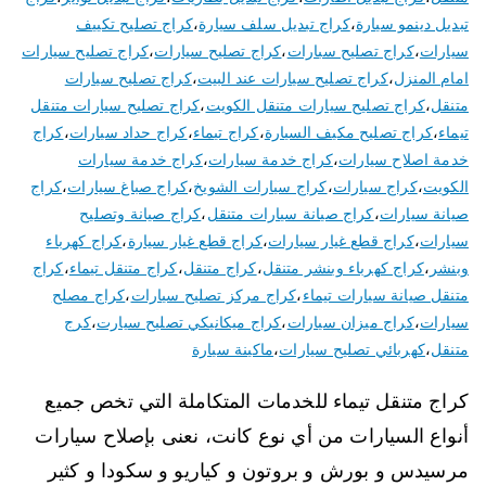
تبديل دينمو سيارة
،
كراج تبديل سلف سيارة
،
كراج تصليح تكييف
سيارات
،
كراج تصليح سبارات
،
كراج تصليح سيارات
،
كراج تصليح سيارات
امام المنزل
،
كراج تصليح سيارات عند البيت
،
كراج تصليح سيارات
متنقل
،
كراج تصليح سيارات متنقل الكويت
،
كراج تصليح سيارات متنقل
تيماء
،
كراج تصليح مكيف السيارة
،
كراج تيماء
،
كراج حداد سيارات
،
كراج
خدمة اصلاح سيارات
،
كراج خدمة سيارات
،
كراج خدمة سيارات
الكويت
،
كراج سيارات
،
كراج سيارات الشويخ
،
كراج صباغ سيارات
،
كراج
صيانة سيارات
،
كراج صيانة سيارات متنقل
،
كراج صيانة وتصليح
سيارات
،
كراج قطع غيار سيارات
،
كراج قطع غيار سيارة
،
كراج كهرباء
وبنشر
،
كراج كهرباء وبنشر متنقل
،
كراج متنقل
،
كراج متنقل تيماء
،
كراج
متنقل صيانة سيارات تيماء
،
كراج مركز تصليح سيارات
،
كراج مصلح
سيارات
،
كراج ميزان سيارات
،
كراج ميكانيكي تصليح سيارت
،
كرج
متنقل
،
كهربائي تصليح سيارات
،
ماكينة سيارة
كراج متنقل تيماء للخدمات المتكاملة التي تخص جميع
أنواع السيارات من أي نوع كانت، نعنى بإصلاح سيارات
مرسيدس و بورش و بروتون و كياريو و سكودا و كثير