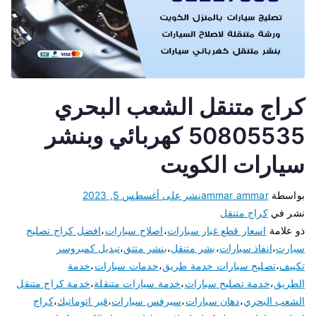
كراج متنقل الشعب البحري
50805535 كهربائي وبنشر
سيارات الكويت
بواسطة
ammar ammar
نشر على
أغسطس 5, 2023
نشر في
كراج متنقل
ذو علامة
اسعار قطع غيار سيارات
،
اصلاح سيارات
،
افضل كراج تصليح
سيارت
،
انفاذ سيارات
،
بشر متنقل
،
بنشر متتق
،
تبديل كمبروسر
تكييف
،
تصليح سيارات خدمة طريق
،
خدمات سيارات
،
خدمة
الطريق
،
خدمة تصليح سيارات
،
خدمة سيارات متنقلة
،
خدمة كراج متنقل
الشعب البحري
،
دهان سيارات
،
سيرفس سيارات
،
قير اتوماتيك
،
كراج