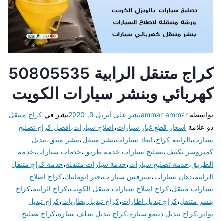
كراج متنقل الرابية 50805535
كهربائي وبنشر سيارات الكويت
بواسطة
ammar ammar
نشر على
أبريل 9, 2020
نشر في
كراج متنقل
ذو علامة
اسعار قطع غيار سيارات
،
اصلاح سيارات
،
افضل كراج تصليح
سيارت
،
الرابية كراج
،
انفاذ سيارات
،
بشر متنقل
،
بنشر متتق
،
تبديل
كمبروسر تكييف
،
تصليح سيارات خدمة طريق
،
خدمات سيارات
،
خدمة
الطريق
،
خدمة تصليح سيارات
،
خدمة سيارات متنقلة
،
خدمة كراج متنقل
الرابية
،
دهان سيارات
،
سيرفس سيارات
،
قير اتوماتيك
،
كراج اصلاح
سيارات متنقل
،
كراج اصلاح سيارات متنقل الكويت
،
كراج الرابية
،
كراج
بنشر متنقل
،
كراج تبديل اطارات
،
كراج تبديل بطاريات
،
كراج تبديل
تواير
،
كراج تبديل دينمو سيارة
،
كراج تبديل سلف سيارة
،
كراج تصليح