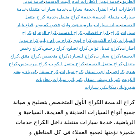
الطريق
،
خدمة تبديل الاطارات امام البيت الدسمة
،
خدمة تبديل
الاطارات امام المنزل
،
خدمة سيارات
،
خدمة سيارات متنقلة
،
خدمة
سيارات متنقلة الدسمة
،
خدمة كراج متنقل
،
خدمة كراج متنقل
الدسمة
،
صيانة سيارات
،
طرمبة هيدروليك
،
فحص كمبيوتر
،
قطع غيار
سيارات
،
كراج
،
كراج اخصائي
،
كراج الدسمة
،
كراج الزهراء
،
كراج
السيارات
،
كراج الكويت
،
كراج اودي
،
كراج بي ام دبليو
،
كراج تبديل
اطارات
،
كراج تبديل تواير
،
كراج تصليح
،
كراج رخيص
،
كراج رخيص
الدسمة
،
كراج سيارات
،
كراج للسيارة
،
كراج متخصص
،
كراج متنق
،
كراج
متنقل
،
كراج متنقل الدسمة
،
كراج متنقل الكويت
،
كراج مرسيدس
،
كراج
هندي
،
كراجي
،
كراجي متنقل
،
كرج سيارات
،
كرج متنقل
،
كهرباء وبنشر
الكويت
،
كهرباء وبنشر متنقل
،
كهربائي سيارات
،
معاونات
هيدروليك
،
ميكانيكي سيارات
كراج الدسمة الكراج الأول المتخصص بتصليح و صيانة
جميع أنواع السيارات الحديثة و القديمة، السياحية و
الرياضية، خدمة سيارات متنقلة داخل الكراج خدمات
متميزة نؤمنها لجميع العملاء في كل المناطق و