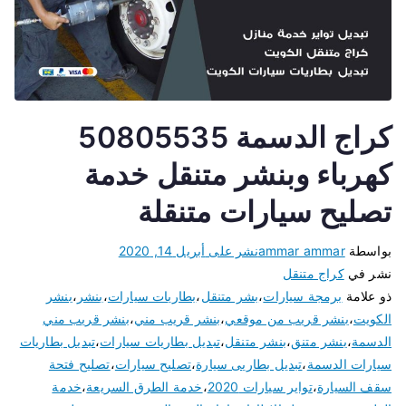
كراج الدسمة 50805535
كهرباء وبنشر متنقل خدمة
تصليح سيارات متنقلة
بواسطة
ammar ammar
نشر على
أبريل 14, 2020
نشر في
كراج متنقل
ذو علامة
برمجة سيارات
،
بشر متنقل
،
بطاريات سيارات
،
بنشر
،
بنشر
الكويت
،
بنشر قريب من موقعي
،
بنشر قريب مني
،
بنشر قريب مني
الدسمة
،
بنشر متنق
،
بنشر متنقل
،
تبديل بطاريات سيارات
،
تبديل بطاريات
سيارات الدسمة
،
تبديل بطاريى سيارة
،
تصليح سيارات
،
تصليح فتحة
سقف السيارة
،
تواير سيارات 2020
،
خدمة الطرق السريعة
،
خدمة