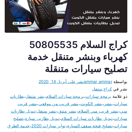
كراج السلام 50805535
كهرباء وبنشر متنقل خدمة
تصليح سيارات متنقلة
بواسطة
ammar ammar
نشر على
أبريل 14, 2020
نشر في
كراج متنقل
ذو علامة
برمجة سيارات
،
برمجة سيارات السلام
،
بشر متنقل
،
بطاريات
سيارات
،
بنشر
،
بنشر الكويت
،
بنشر قريب من موقعي
،
بنشر قريب
مني
،
بنشر قريب مني السلام
،
بنشر متنق
،
بنشر متنقل
،
تبديل بطاريات
سيارات
،
تبديل بطاريات سيارات السلام
،
تبديل بطاريى سيارة
،
تصليح
سيارات
،
تصليح فتحة سقف السيارة
،
تواير سيارات 2020
،
خدمة الطرق