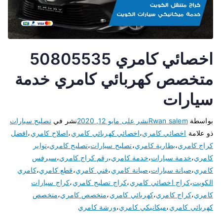
اخصائي كامري 50805535
متخصص كهربائي كامري خدمة
سيارات
بواسطة
Rwan salem
نشر على
مايو 12, 2020
نشر في
تصليح سيارات
ذو علامة
اخصائي كامري
،
اخصائي كهربائي كامري
،
اصلاح كامري
،
افضل
كراج كامري
،
بطارية كامري
،
تصليح سيارات
،
تصليح كامري
،
تواير
كامري
،
خدمة سيارات
،
خدمة كامري
،
رقم كراج كامري
،
سيرفس
كامري
،
صيانة سيارات
،
صيانة كامري
،
فني كامري
،
قطع كامري
،
كامري
الكويت
،
كراج اخصائي كامري
،
كراج تصليح كامري
،
كراج سيارات
كامري
،
كراج كامري
،
كهربائي كامري
،
متخصص كامري
،
متخصص
كهربائي كامري
،
ميكانيكي كامري
،
ورشة كامري