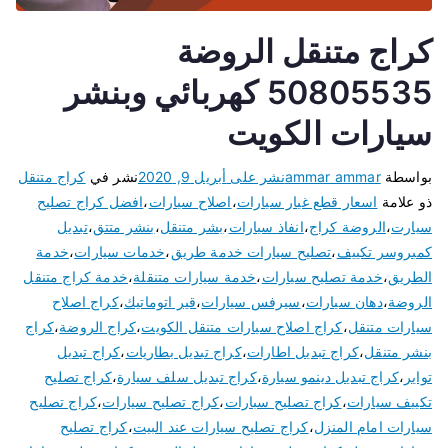
كراج متنقل الروضة
50805535 كهربائي وبنشر
سيارات الكويت
بواسطة
ammar ammar
نشر على
أبريل 9, 2020
نشر في
كراج متنقل
ذو علامة
اسعار قطع غيار سيارات
،
اصلاح سيارات
،
افضل كراج تصليح
سيارت
،
الروضة كراج
،
انفاذ سيارات
،
بشر متنقل
،
بنشر متتق
،
تبديل
كمبروسر تكييف
،
تصليح سيارات خدمة طريق
،
خدمات سيارات
،
خدمة
الطريق
،
خدمة تصليح سيارات
،
خدمة سيارات متنقلة
،
خدمة كراج متنقل
الروضة
،
دهان سيارات
،
سيرفس سيارات
،
قير اتوماتيك
،
كراج اصلاح
سيارات متنقل
،
كراج اصلاح سيارات متنقل الكويت
،
كراج الروضة
،
كراج
بنشر متنقل
،
كراج تبديل اطارات
،
كراج تبديل بطاريات
،
كراج تبديل
تواير
،
كراج تبديل دينمو سيارة
،
كراج تبديل سلف سيارة
،
كراج تصليح
تكييف سيارات
،
كراج تصليح سبارات
،
كراج تصليح سيارات
،
كراج تصليح
سيارات امام المنزل
،
كراج تصليح سيارات عند البيت
،
كراج تصليح