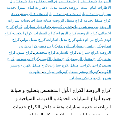
السريعة
،
خدمة الطريق
،
خدمة الطريق السريعة الروضة
،
خدمة تبديل
الاطارات امام البيت الروضة
،
خدمة تبديل الاطارات امام المنزل
،
خدمة
سيارات
،
خدمة سيارات متنقلة
،
خدمة سيارات متنقلة الروضة
،
خدمة
كراج متنقل
،
خدمة كراج متنقل الروضة
،
صيانة سيارات
،
صيانة سيارات
الروضة
،
طرمبة هيدروليك
،
فحص كمبيوتر
،
قطع غيار سيارات
،
كراج
،
كراج
اخصائي
،
كراج الروضة
،
كراج الزهراء
،
كراج السيارات
،
كراج الكويت
،
كراج
اودي
،
كراج بي ام دبليو
،
كراج تبديل اطارات
،
كراج تبديل تواير
،
كراج
تصليح
،
كراج تصليح سيارات الروضة
،
كراج رخيص
،
كراج رخيص
الروضة
،
كراج سيارات
،
كراج للسيارة
،
كراج متخصص
،
كراج متنق
،
كراج
متنقل
،
كراج متنقل الروضة
،
كراج متنقل الكويت
،
كراج مرسيدس
،
كراج
هندي
،
كراجي
،
كراجي متنقل
،
كرج سيارات
،
كرج متنقل
،
كهرباء وبنشر
الكويت
،
كهرباء وبنشر متنقل
،
كهربائي سيارات
،
معاونات
هيدروليك
،
ميكانيكي سيارات
كراج الروضة الكراج الأول المتخصص بتصليح و صيانة
جميع أنواع السيارات الحديثة و القديمة، السياحية و
الرياضية، خدمة سيارات متنقلة داخل الكراج خدمات
متميزة نؤمنها لجميع العملاء في كل المناطق و