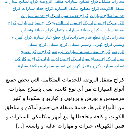
سيارات متنقل
،
كراج تصليح سيارات متنقل الروضة
،
كراج تصليح سيارات
متنقل الكويت
،
كراج تصليح مكيف السيارة
،
كراج حداد سيارات
،
كراج
خدمة اصلاح سيارات
،
كراج خدمة سيارات
،
كراج خدمة سيارات
الكويت
،
كراج سيارات
،
كراج سيارات الشويخ
،
كراج صباغ سيارات
،
كراج
صيانة سيارات
،
كراج صيانة سيارات متنقل
،
كراج صيانة وتصليح
سيارات
،
كراج قطع غيار سيارات
،
كراج قطع غيار سيارة
،
كراج كهرباء
وبنشر
،
كراج كهرباء وبنشر متنقل
،
كراج متنقل
،
كراج متنقل
الروضة
،
كراج متنقل صيانة سيارات الروضة
،
كراج مركز تصليح
سيارات
،
كراج مصلح سيارات
،
كراج ميزان سيارات
،
كراج ميكانيكي
تصليح سيارت
،
كرج متنقل
،
كهربائي تصليح سيارات
،
ماكينة سيارة
كراج متنقل الروضة للخدمات المتكاملة التي تخص جميع
أنواع السيارات من أي نوع كانت، نعنى بإصلاح سيارات
مرسيدس و بورش و بروتون و كياريو و سكودا و كثير
من الأنواع غيرها، خدمة متنقلة في جميع أماكن و مناطق
الكويت و كافة محافظاتها مع أمهر ميكانيكي السيارات و
فنيي الكهرباء، خبرات و مهارات عالية و واسعة […]