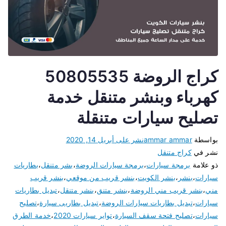
كراج الروضة 50805535
كهرباء وبنشر متنقل خدمة
تصليح سيارات متنقلة
بواسطة
ammar ammar
نشر على
أبريل 14, 2020
نشر في
كراج متنقل
ذو علامة
برمجة سيارات
،
برمجة سيارات الروضة
،
بشر متنقل
،
بطاريات
سيارات
،
بنشر
،
بنشر الكويت
،
بنشر قريب من موقعي
،
بنشر قريب
مني
،
بنشر قريب مني الروضة
،
بنشر متنق
،
بنشر متنقل
،
تبديل بطاريات
سيارات
،
تبديل بطاريات سيارات الروضة
،
تبديل بطاريى سيارة
،
تصليح
سيارات
،
تصليح فتحة سقف السيارة
،
تواير سيارات 2020
،
خدمة الطرق