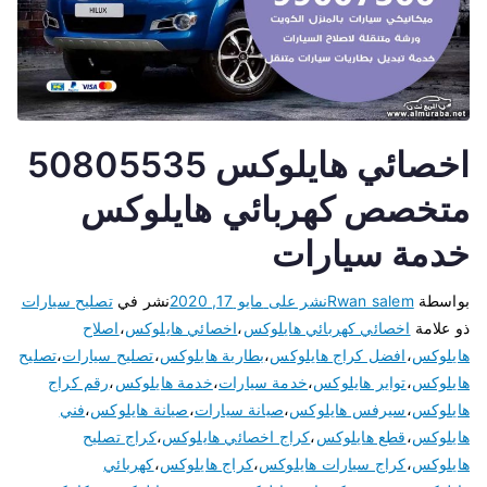
اخصائي هايلوكس 50805535
متخصص كهربائي هايلوكس
خدمة سيارات
بواسطة
Rwan salem
نشر على
مايو 17, 2020
نشر في
تصليح سيارات
ذو علامة
اخصائي كهربائي هايلوكس
،
اخصائي هايلوكس
،
اصلاح
هايلوكس
،
افضل كراج هايلوكس
،
بطارية هايلوكس
،
تصليح سيارات
،
تصليح
هايلوكس
،
تواير هايلوكس
،
خدمة سيارات
،
خدمة هايلوكس
،
رقم كراج
هايلوكس
،
سيرفس هايلوكس
،
صيانة سيارات
،
صيانة هايلوكس
،
فني
هايلوكس
،
قطع هايلوكس
،
كراج اخصائي هايلوكس
،
كراج تصليح
هايلوكس
،
كراج سيارات هايلوكس
،
كراج هايلوكس
،
كهربائي