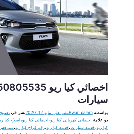
سيارات
بواسطة
Rwan salem
نشر على
مايو 12, 2020
نشر في
تصليح
ذو علامة
اخصائي كهربائي كيا ريو
،
اخصائي كيا ريو
،
اصلاح كيا ري
كيا ريو
،
خدمة سيارات
،
خدمة كيا ريو
،
رقم كراج كيا ريو
،
سيرفس ك