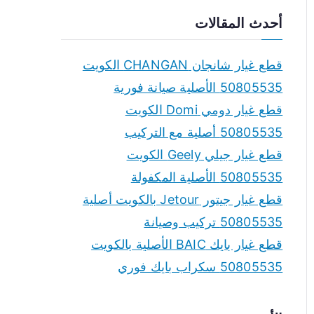
a
أحدث المقالات
r
c
قطع غيار شانجان CHANGAN الكويت
h
50805535 الأصلية صيانة فورية
f
قطع غيار دومي Domi الكويت
o
50805535 أصلية مع التركيب
r
قطع غيار جيلي Geely الكويت
:
50805535 الأصلية المكفولة
قطع غيار جيتور Jetour بالكويت أصلية
50805535 تركيب وصيانة
قطع غيار بايك BAIC الأصلية بالكويت
50805535 سكراب بايك فوري