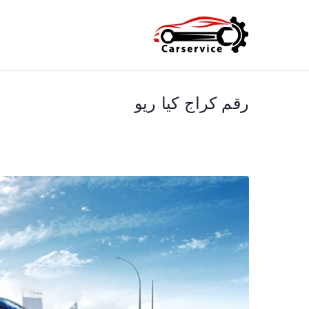
خطى
لى
بنشر متنقل ا
بنشر متنقل الكويت كهرباء وبنشر 
لمحتوى
رقم كراج كيا ريو