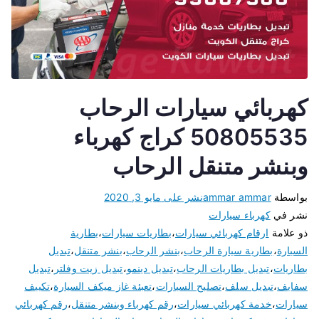
كهربائي سيارات الرحاب
50805535 كراج كهرباء
وبنشر متنقل الرحاب
بواسطة
ammar ammar
نشر على
مايو 3, 2020
نشر في
كهرباء سيارات
ذو علامة
ارقام كهربائي سيارات
،
بطاريات سيارات
،
بطارية
السيارة
،
بطارية سيارة الرحاب
،
بنشر الرحاب
،
بنشر متنقل
،
تبديل
بطاريات
،
تبديل بطاريات الرحاب
،
تبديل دينمو
،
تبديل زيت وفلتر
،
تبديل
سفايف
،
تبديل سلف
،
تصليح السيارات
،
تعبئة غاز ميكف السيارة
،
تكييف
سيارات
،
خدمة كهربائي سيارات
،
رقم كهرباء وبنشر متنقل
،
رقم كهربائي