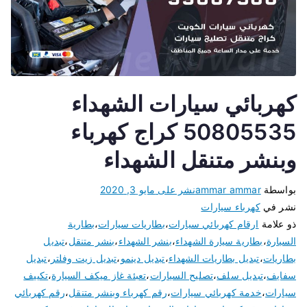
كهربائي سيارات الشهداء
50805535 كراج كهرباء
وبنشر متنقل الشهداء
بواسطة
ammar ammar
نشر على
مايو 3, 2020
نشر في
كهرباء سيارات
ذو علامة
ارقام كهربائي سيارات
،
بطاريات سيارات
،
بطارية
السيارة
،
بطارية سيارة الشهداء
،
بنشر الشهداء
،
بنشر متنقل
،
تبديل
بطاريات
،
تبديل بطاريات الشهداء
،
تبديل دينمو
،
تبديل زيت وفلتر
،
تبديل
سفايف
،
تبديل سلف
،
تصليح السيارات
،
تعبئة غاز ميكف السيارة
،
تكييف
سيارات
،
خدمة كهربائي سيارات
،
رقم كهرباء وبنشر متنقل
،
رقم كهربائي