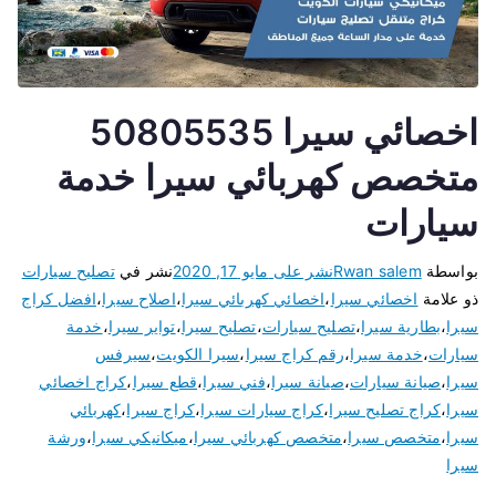
اخصائي سيرا 50805535
متخصص كهربائي سيرا خدمة
سيارات
بواسطة
Rwan salem
نشر على
مايو 17, 2020
نشر في
تصليح سيارات
ذو علامة
اخصائي سيرا
،
اخصائي كهربائي سيرا
،
اصلاح سيرا
،
افضل كراج
سيرا
،
بطارية سيرا
،
تصليح سيارات
،
تصليح سيرا
،
تواير سيرا
،
خدمة
سيارات
،
خدمة سيرا
،
رقم كراج سيرا
،
سيرا الكويت
،
سيرفس
سيرا
،
صيانة سيارات
،
صيانة سيرا
،
فني سيرا
،
قطع سيرا
،
كراج اخصائي
سيرا
،
كراج تصليح سيرا
،
كراج سيارات سيرا
،
كراج سيرا
،
كهربائي
سيرا
،
متخصص سيرا
،
متخصص كهربائي سيرا
،
ميكانيكي سيرا
،
ورشة
سيرا