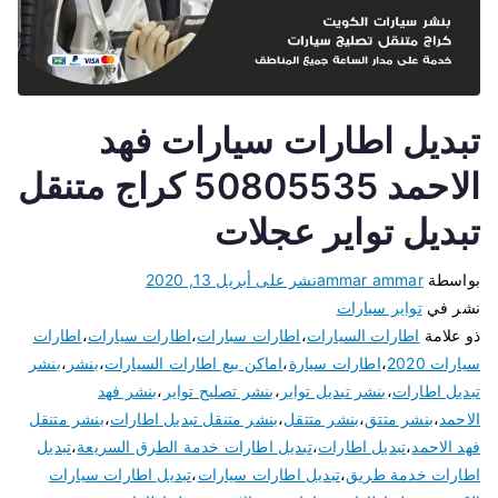
تبديل اطارات سيارات فهد
الاحمد 50805535 كراج متنقل
تبديل تواير عجلات
بواسطة
ammar ammar
نشر على
أبريل 13, 2020
نشر في
تواير سيارات
ذو علامة
اطارات السيارات
،
اطارات سبارات
،
اطارات سيارات
،
اطارات
سيارات 2020
،
اطارات سيارة
،
اماكن بيع اطارات السيارات
،
بنشر
،
بنشر
تبديل اطارات
،
بنشر تبديل تواير
،
بنشر تصليح تواير
،
بنشر فهد
الاحمد
،
بنشر متتق
،
بنشر متتقل
،
بنشر متنقل تبديل اطارات
،
بنشر متنقل
فهد الاحمد
،
تبديل اطارات
،
تبديل اطارات خدمة الطرق السريعة
،
تبديل
اطارات خدمة طريق
،
تبديل اطارات سيارات
،
تبديل اطارات سيارات