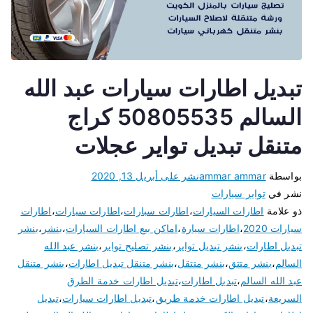
تبديل اطارات سيارات عبد الله
السالم 50805535 كراج
متنقل تبديل تواير عجلات
بواسطة
ammar ammar
نشر على
أبريل 13, 2020
نشر في
تواير سيارات
ذو علامة
اطارات السيارات
،
اطارات سبارات
،
اطارات سيارات
،
اطارات
سيارات 2020
،
اطارات سيارة
،
اماكن بيع اطارات السيارات
،
بنشر
،
بنشر
تبديل اطارات
،
بنشر تبديل تواير
،
بنشر تصليح تواير
،
بنشر عبد الله
السالم
،
بنشر متتق
،
بنشر متتقل
،
بنشر متنقل تبديل اطارات
،
بنشر متنقل
عبد الله السالم
،
تبديل اطارات
،
تبديل اطارات خدمة الطرق
السريعة
،
تبديل اطارات خدمة طريق
،
تبديل اطارات سيارات
،
تبديل