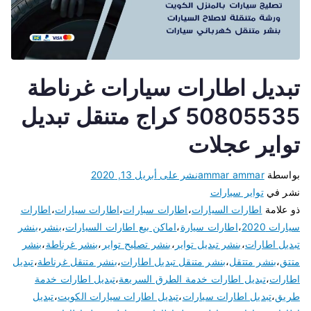
تبديل اطارات سيارات غرناطة
50805535 كراج متنقل تبديل
تواير عجلات
بواسطة
ammar ammar
نشر على
أبريل 13, 2020
نشر في
تواير سيارات
ذو علامة
اطارات السيارات
،
اطارات سبارات
،
اطارات سيارات
،
اطارات
سيارات 2020
،
اطارات سيارة
،
اماكن بيع اطارات السيارات
،
بنشر
،
بنشر
تبديل اطارات
،
بنشر تبديل تواير
،
بنشر تصليح تواير
،
بنشر غرناطة
،
بنشر
متتق
،
بنشر متتقل
،
بنشر متنقل تبديل اطارات
،
بنشر متنقل غرناطة
،
تبديل
اطارات
،
تبديل اطارات خدمة الطرق السريعة
،
تبديل اطارات خدمة
طريق
،
تبديل اطارات سيارات
،
تبديل اطارات سيارات الكويت
،
تبديل