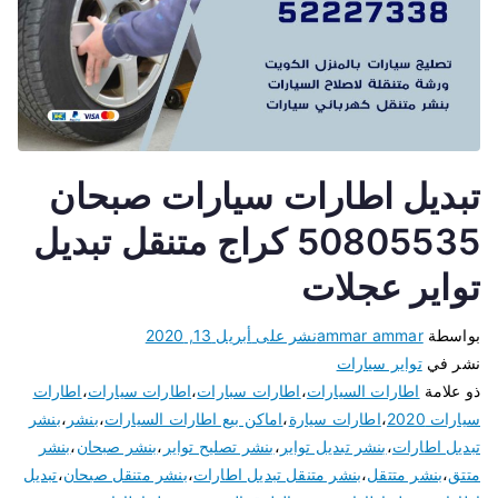
تبديل اطارات سيارات صبحان
50805535 كراج متنقل تبديل
تواير عجلات
بواسطة
ammar ammar
نشر على
أبريل 13, 2020
نشر في
تواير سيارات
ذو علامة
اطارات السيارات
،
اطارات سبارات
،
اطارات سيارات
،
اطارات
سيارات 2020
،
اطارات سيارة
،
اماكن بيع اطارات السيارات
،
بنشر
،
بنشر
تبديل اطارات
،
بنشر تبديل تواير
،
بنشر تصليح تواير
،
بنشر صبحان
،
بنشر
متتق
،
بنشر متتقل
،
بنشر متنقل تبديل اطارات
،
بنشر متنقل صبحان
،
تبديل