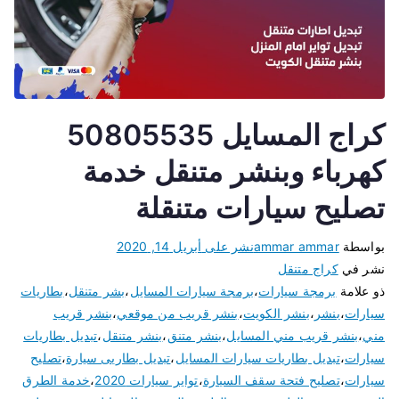
كراج المسايل 50805535
كهرباء وبنشر متنقل خدمة
تصليح سيارات متنقلة
بواسطة
ammar ammar
نشر على
أبريل 14, 2020
نشر في
كراج متنقل
ذو علامة
برمجة سيارات
،
برمجة سيارات المسايل
،
بشر متنقل
،
بطاريات
سيارات
،
بنشر
،
بنشر الكويت
،
بنشر قريب من موقعي
،
بنشر قريب
مني
،
بنشر قريب مني المسايل
،
بنشر متنق
،
بنشر متنقل
،
تبديل بطاريات
سيارات
،
تبديل بطاريات سيارات المسايل
،
تبديل بطاريى سيارة
،
تصليح
سيارات
،
تصليح فتحة سقف السيارة
،
تواير سيارات 2020
،
خدمة الطرق