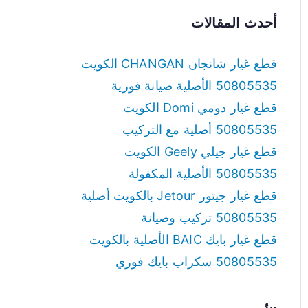
a
أحدث المقالات
r
c
قطع غيار شانجان CHANGAN الكويت
h
50805535 الأصلية صيانة فورية
f
قطع غيار دومي Domi الكويت
o
50805535 أصلية مع التركيب
r
قطع غيار جيلي Geely الكويت
:
50805535 الأصلية المكفولة
قطع غيار جيتور Jetour بالكويت أصلية
50805535 تركيب وصيانة
قطع غيار بايك BAIC الأصلية بالكويت
50805535 سكراب بايك فوري