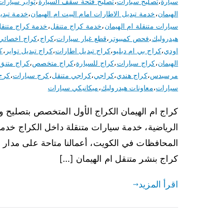
سيارة
،
تصليح سيارات
،
تصليح فتحة سقف السيارة
،
تواير سيارات 020
الهيمان
،
خدمة تبديل الاطارات امام البيت ام الهيمان
،
خدمة تبدي
سيارات متنقلة ام الهيمان
،
خدمة كراج متنقل
،
خدمة كراج متنقل
هيدروليك
،
فحص كمبيوتر
،
قطع غيار سيارات
،
كراج
،
كراج اخصائي
اودي
،
كراج بي ام دبليو
،
كراج تبديل اطارات
،
كراج تبديل تواير
،
ك
الهيمان
،
كراج سيارات
،
كراج للسيارة
،
كراج متخصص
،
كراج متنق
مرسيدس
،
كراج هندي
،
كراجي
،
كراجي متنقل
،
كرج سيارات
،
كرج
سيارات
،
معاونات هيدروليك
،
ميكانيكي سيارات
كراج ام الهيمان الكراج الأول المتخصص بتصليح و ص
الرياضية، خدمة سيارات متنقلة داخل الكراج خدما
كراج بنشر متنقل ام الهيمان […]
اقرأ المزيد