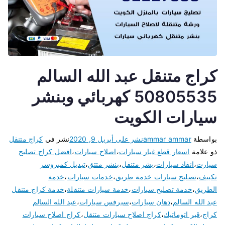
كراج متنقل عبد الله السالم
50805535 كهربائي وبنشر
سيارات الكويت
بواسطة
ammar ammar
نشر على
أبريل 9, 2020
نشر في
كراج متنقل
ذو علامة
اسعار قطع غيار سيارات
،
اصلاح سيارات
،
افضل كراج تصليح
سيارت
،
انفاذ سيارات
،
بشر متنقل
،
بنشر متتق
،
تبديل كمبروسر
تكييف
،
تصليح سيارات خدمة طريق
،
خدمات سيارات
،
خدمة
الطريق
،
خدمة تصليح سيارات
،
خدمة سيارات متنقلة
،
خدمة كراج متنقل
عبد الله السالم
،
دهان سيارات
،
سيرفس سيارات
،
عبد الله السالم
كراج
،
قير اتوماتيك
،
كراج اصلاح سيارات متنقل
،
كراج اصلاح سيارات