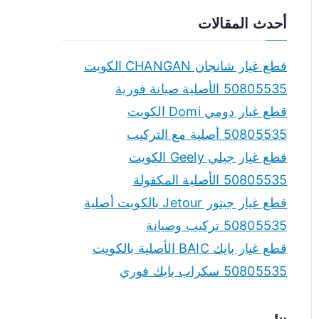
a
أحدث المقالات
r
c
قطع غيار شانجان CHANGAN الكويت
h
50805535 الأصلية صيانة فورية
f
قطع غيار دومي Domi الكويت
o
50805535 أصلية مع التركيب
r
قطع غيار جيلي Geely الكويت
:
50805535 الأصلية المكفولة
قطع غيار جيتور Jetour بالكويت أصلية
50805535 تركيب وصيانة
قطع غيار بايك BAIC الأصلية بالكويت
50805535 سكراب بايك فوري