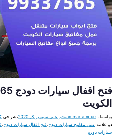
الكويت
بواسطة
ammar ammar
نشر على
سبتمبر 8, 2020
نشر في
ك
ذو علامة
عمل مفاتيح سيارات دودج
،
فتح اقفال سيارات دودج
،
ف
سيارات دودج