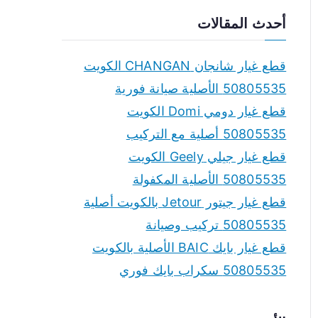
a
أحدث المقالات
r
c
قطع غيار شانجان CHANGAN الكويت
h
50805535 الأصلية صيانة فورية
f
قطع غيار دومي Domi الكويت
o
50805535 أصلية مع التركيب
r
قطع غيار جيلي Geely الكويت
:
50805535 الأصلية المكفولة
قطع غيار جيتور Jetour بالكويت أصلية
50805535 تركيب وصيانة
قطع غيار بايك BAIC الأصلية بالكويت
50805535 سكراب بايك فوري