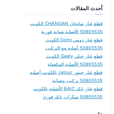
a
أحدث المقالات
r
c
قطع غيار شانجان CHANGAN الكويت
h
50805535 الأصلية صيانة فورية
f
قطع غيار دومي Domi الكويت
o
50805535 أصلية مع التركيب
r
قطع غيار جيلي Geely الكويت
:
50805535 الأصلية المكفولة
قطع غيار جيتور Jetour بالكويت أصلية
50805535 تركيب وصيانة
قطع غيار بايك BAIC الأصلية بالكويت
50805535 سكراب بايك فوري