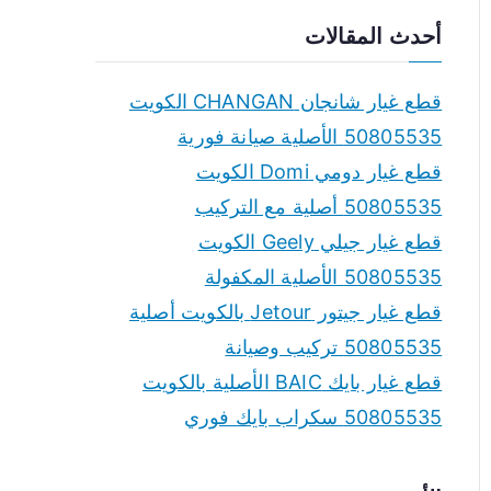
a
أحدث المقالات
r
c
قطع غيار شانجان CHANGAN الكويت
h
50805535 الأصلية صيانة فورية
f
قطع غيار دومي Domi الكويت
o
50805535 أصلية مع التركيب
r
قطع غيار جيلي Geely الكويت
:
50805535 الأصلية المكفولة
قطع غيار جيتور Jetour بالكويت أصلية
50805535 تركيب وصيانة
قطع غيار بايك BAIC الأصلية بالكويت
50805535 سكراب بايك فوري