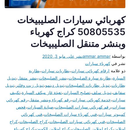
كهربائي سيارات الصليبيخات
50805535 كراج كهرباء
وبنشر متنقل الصليبيخات
بواسطة
ammar ammar
نشر على
مايو 3, 2020
نشر في
كهرباء سيارات
ذو علامة
ارقام كهربائي سيارات
،
بطاريات سيارات
،
بطارية
السيارة
،
بطارية سيارة الصليبيخات
،
بنشر الصليبيخات
،
بنشر متنقل
،
تبديل
بطاريات
،
تبديل بطاريات الصليبيخات
،
تبديل دينمو
،
تبديل زيت وفلتر
،
تبديل
سفايف
،
تبديل سلف
،
تصليح السيارات
،
تعبئة غاز ميكف السيارة
،
تكييف
سيارات
،
خدمة كهربائي سيارات
،
رقم كهرباء وبنشر متنقل
،
رقم كهربائي
سيارات
،
رقم كهربائي سيارات الصليبيخات
،
صيانة السيارات
،
فحص
كمبيوتر سيارات
،
فني كهرباء سيارات الصليبيخات
،
فني كهربائي
الصليبيخات
،
فني كهربائي سيارات الصليبيخات
،
كراج الصليبيخات
،
كراج
اونلاين
،
كراج اونلاين الصليبيخات
،
كراج اونلاين الكويت
،
كراج كهرباء