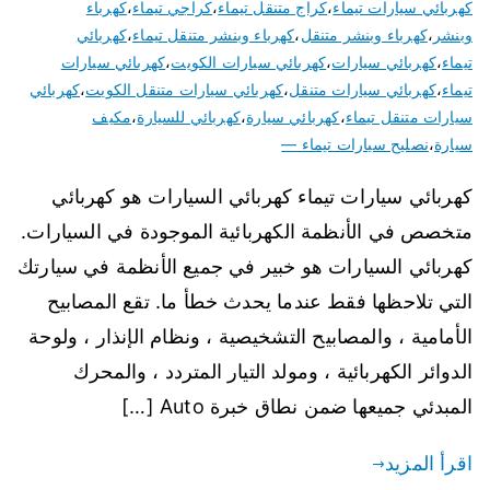
كهربائي سيارات تيماء
،
كراج متنقل تيماء
،
كراجي تيماء
،
كهرباء
وبنشر
،
كهرباء وبنشر متنقل
،
كهرباء وبنشر متنقل تيماء
،
كهربائي
تيماء
،
كهربائي سيارات
،
كهربائي سيارات الكويت
،
كهربائي سيارات
تيماء
،
كهربائي سيارات متنقل
،
كهربائي سيارات متنقل الكويت
،
كهربائي
سيارات متنقل تيماء
،
كهربائي سيارة
،
كهربائي للسيارة
،
مكيف
سيارة
،
نصليح سيارات تيماء —
كهربائي سيارات تيماء كهربائي السيارات هو كهربائي
متخصص في الأنظمة الكهربائية الموجودة في السيارات.
كهربائي السيارات هو خبير في جميع الأنظمة في سيارتك
التي تلاحظها فقط عندما يحدث خطأ ما. تقع المصابيح
الأمامية ، والمصابيح التشخيصية ، ونظام الإنذار ، ولوحة
الدوائر الكهربائية ، ومولد التيار المتردد ، والمحرك
المبدئي جميعها ضمن نطاق خبرة Auto […]
اقرأ المزيد