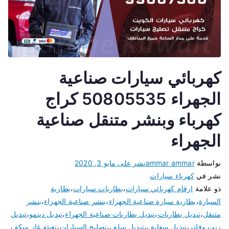
كهربائي سيارات صناعية
الجهراء 50805535 كراج
كهرباء وبنشر متنقل صناعية
الجهراء
بواسطة
ammar ammar
نشر على
مايو 3, 2020
نشر في
كهرباء سيارات
ذو علامة
ارقام كهربائي سيارات
،
بطاريات سيارات
،
بطارية
السيارة
،
بطارية سيارة صناعية الجهراء
،
بنشر صناعية الجهراء
،
بنشر
متنقل
،
تبديل بطاريات
،
تبديل بطاريات صناعية الجهراء
،
تبديل دينمو
،
تبديل
زيت وفلتر
،
تبديل سفايف
،
تبديل سلف
،
تصليح السيارات
،
تعبئة غاز ميكف