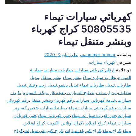
كهربائي سيارات تيماء
50805535 كراج كهرباء
وبنشر متنقل تيماء
بواسطة
ammar ammar
نشر على
مايو 3, 2020
نشر في
كهرباء سيارات
ذو علامة
ارقام كهربائي سيارات
،
بطاريات سيارات
،
بطارية
السيارة
،
بطارية سيارة تيماء
،
بنشر تيماء
،
بنشر متنقل
،
تبديل
بطاريات
،
تبديل بطاريات تيماء
،
تبديل دينمو
،
تبديل زيت وفلتر
،
تبديل
سفايف
،
تبديل سلف
،
تصليح السيارات
،
تعبئة غاز ميكف السيارة
،
تكييف
سيارات
،
خدمة كهربائي سيارات
،
رقم كهرباء وبنشر متنقل
،
رقم كهربائي
سيارات
،
رقم كهربائي سيارات تيماء
،
صيانة السيارات
،
فحص كمبيوتر
سيارات
،
فني كهرباء سيارات تيماء
،
فني كهربائي تيماء
،
فني كهربائي
سيارات تيماء
،
كراج اونلاين
،
كراج اونلاين الكويت
،
كراج اونلاين
تيماء
،
كراج تيماء
،
كراج كهرباء سيارات
،
كراج كهربائي سيارات
،
كراج