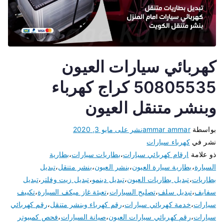
كهربائي سيارات العيون
50805535 كراج كهرباء
وبنشر متنقل العيون
بواسطة
ammar ammar
نشر على
مايو 3, 2020
نشر في
كهرباء سيارات
ذو علامة
ارقام كهربائي سيارات
،
بطاريات سيارات
،
بطارية
السيارة
،
بطارية سيارة العيون
،
بنشر العيون
،
بنشر متنقل
،
تبديل
بطاريات
،
تبديل بطاريات العيون
،
تبديل دينمو
،
تبديل زيت وفلتر
،
تبديل
سفايف
،
تبديل سلف
،
تصليح السيارات
،
تعبئة غاز ميكف السيارة
،
تكييف
سيارات
،
خدمة كهربائي سيارات
،
رقم كهرباء وبنشر متنقل
،
رقم كهربائي
سيارات
،
رقم كهربائي سيارات العيون
،
صيانة السيارات
،
فحص كمبيوتر