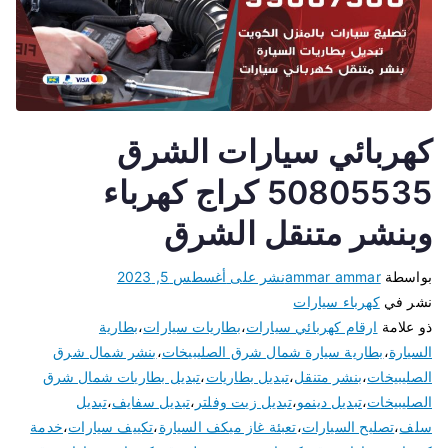
كهربائي سيارات الشرق
50805535 كراج كهرباء
وبنشر متنقل الشرق
بواسطة
ammar ammar
نشر على
أغسطس 5, 2023
نشر في
كهرباء سيارات
ذو علامة
ارقام كهربائي سيارات
،
بطاريات سيارات
،
بطارية
السيارة
،
بطارية سيارة شمال شرق الصليبيخات
،
بنشر شمال شرق
الصليبيخات
،
بنشر متنقل
،
تبديل بطاريات
،
تبديل بطاريات شمال شرق
الصليبيخات
،
تبديل دينمو
،
تبديل زيت وفلتر
،
تبديل سفايف
،
تبديل
سلف
،
تصليح السيارات
،
تعبئة غاز ميكف السيارة
،
تكييف سيارات
،
خدمة