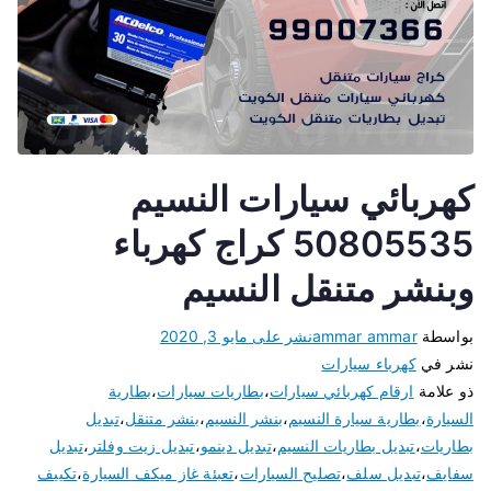
كهربائي سيارات النسيم
50805535 كراج كهرباء
وبنشر متنقل النسيم
بواسطة
ammar ammar
نشر على
مايو 3, 2020
نشر في
كهرباء سيارات
ذو علامة
ارقام كهربائي سيارات
،
بطاريات سيارات
،
بطارية
السيارة
،
بطارية سيارة النسيم
،
بنشر النسيم
،
بنشر متنقل
،
تبديل
بطاريات
،
تبديل بطاريات النسيم
،
تبديل دينمو
،
تبديل زيت وفلتر
،
تبديل
سفايف
،
تبديل سلف
،
تصليح السيارات
،
تعبئة غاز ميكف السيارة
،
تكييف