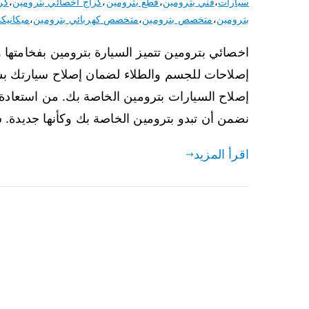
سيارات
،
فني بترومين
،
قطع بترومين
،
كراج اخصائي بترومين
،
كر
بترومين
،
متخصص بترومين
،
متخصص كهربائي بترومين
،
ميكانيك
اخصائي بترومين تتميز السيارة بترومين بفخامتها و
إصلاحات للجسم والطلاء لضمان إصلاح سيارتك ب
إصلاح السيارات بترومين الخاصة بك. من استعادة
نضمن أن تبدو بترومين الخاصة بك وكأنها جديدة. 
اقرأ المزيد