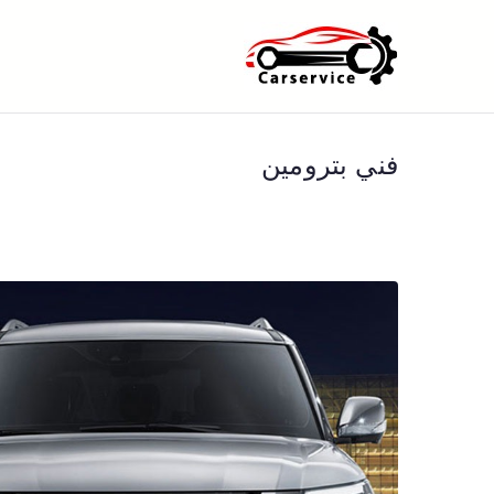
خطى
لى
بنشر متنقل ا
بنشر متنقل الكويت كهرباء وبنشر 
لمحتوى
فني بترومين