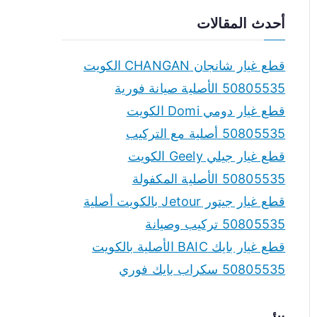
a
أحدث المقالات
r
c
قطع غيار شانجان CHANGAN الكويت
h
50805535 الأصلية صيانة فورية
f
قطع غيار دومي Domi الكويت
o
50805535 أصلية مع التركيب
r
قطع غيار جيلي Geely الكويت
:
50805535 الأصلية المكفولة
قطع غيار جيتور Jetour بالكويت أصلية
50805535 تركيب وصيانة
قطع غيار بايك BAIC الأصلية بالكويت
50805535 سكراب بايك فوري