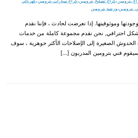
اج بترومين
،
كراج تصليح بترومين
،
كراج سيارات بترومين
،
كهربائي
ي بترومين
،
ورشة بترومين
جودتها وموثوقيتها. إذا تعرضت لحادث ، فإننا نقدم
شكل احترافي, نحن نقدم مجموعة كاملة من خدمات
 الخدوش الصغيرة إلى الإصلاحات الأكثر جوهرية ، سوف
سيقوم فني بترومين المدربون […]