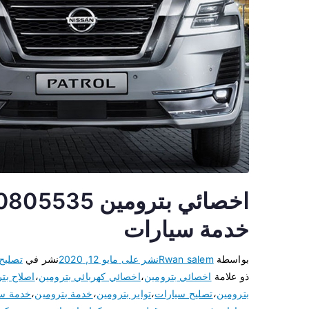
خدمة سيارات
بواسطة
Rwan salem
نشر على
مايو 12, 2020
نشر في
تصليح
ذو علامة
اخصائي بترومين
،
اخصائي كهربائي بترومين
،
اصلاح بت
بترومين
،
تصليح سيارات
،
تواير بترومين
،
خدمة بترومين
،
خدمة سي