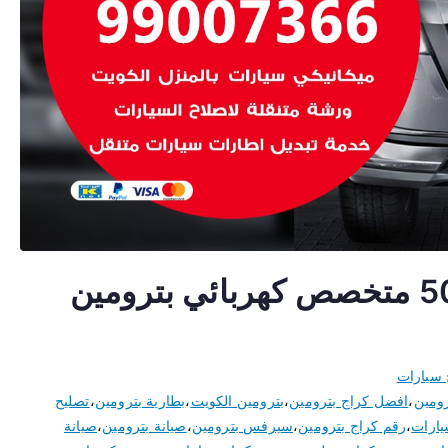
اخصائي بترومين 50805535 متخصص كهربائي بترومين
 سيارات
رومين
،
افضل كراج بترومين
،
بترومين الكويت
،
بطارية بترومين
،
تصليح
ارات
،
رقم كراج بترومين
،
سيرفس بترومين
،
صيانة بترومين
،
صيانة