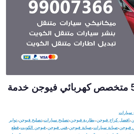
اخصائي فيوجن 50805535 متخصص كهربائي فيوجن خدمة
 سيارات
ن
،
افضل كراج فيوجن
،
بطارية فيوجن
،
تصليح سيارات
،
تصليح فيوجن
،
تواير
فيوجن
،
صيانة سيارات
،
صيانة فيوجن
،
فني فيوجن
،
فيوجن الكويت
،
قطع