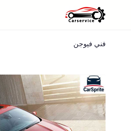
خطى
لى
بنشر متنقل ا
بنشر متنقل الكويت كهرباء وبنشر 
لمحتوى
فني فيوجن