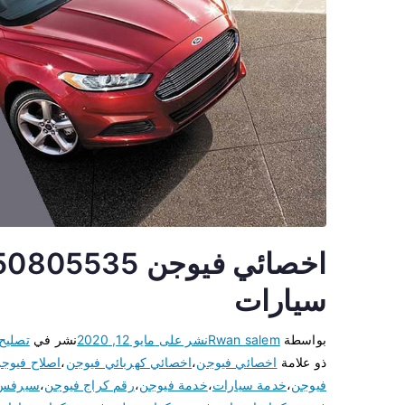
سيارات
بواسطة
Rwan salem
نشر على
مايو 12, 2020
نشر في
تصليح
ذو علامة
اخصائي فيوجن
،
اخصائي كهربائي فيوجن
،
اصلاح فيوج
فيوجن
،
خدمة سيارات
،
خدمة فيوجن
،
رقم كراج فيوجن
،
سيرفس 