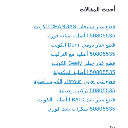
a
أحدث المقالات
r
c
قطع غيار شانجان CHANGAN الكويت
h
50805535 الأصلية صيانة فورية
f
قطع غيار دومي Domi الكويت
o
50805535 أصلية مع التركيب
r
قطع غيار جيلي Geely الكويت
:
50805535 الأصلية المكفولة
قطع غيار جيتور Jetour بالكويت أصلية
50805535 تركيب وصيانة
قطع غيار بايك BAIC الأصلية بالكويت
50805535 سكراب بايك فوري