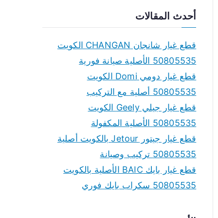
a
أحدث المقالات
r
c
قطع غيار شانجان CHANGAN الكويت
h
50805535 الأصلية صيانة فورية
f
قطع غيار دومي Domi الكويت
o
50805535 أصلية مع التركيب
r
قطع غيار جيلي Geely الكويت
:
50805535 الأصلية المكفولة
قطع غيار جيتور Jetour بالكويت أصلية
50805535 تركيب وصيانة
قطع غيار بايك BAIC الأصلية بالكويت
50805535 سكراب بايك فوري