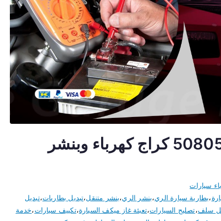
كهربائي سيارات الري 50805535 كراج كهرباء وبنشر
اء سيارات
ارة
،
بطارية سيارة الري
،
بنشر الري
،
بنشر متنقل
،
تبديل بطاريات
،
تبديل
يل سلف
،
تصليح السيارات
،
تعبئة غاز ميكف السيارة
،
تكييف سيارات
،
خدمة