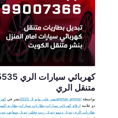
متنقل الري
بواسطة
ammar ammar
نشر على
مايو 3, 2020
نشر في
كهرب
ذو علامة
ارقام كهربائي سيارات
،
بطاريات سيارات
،
بطارية السي
بطاريات الري
،
تبديل دينمو
،
تبديل زيت وفلتر
،
تبديل سفايف
،
تبد