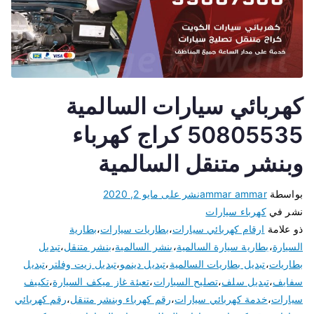
كهربائي سيارات السالمية
50805535 كراج كهرباء
وبنشر متنقل السالمية
بواسطة
ammar ammar
نشر على
مايو 2, 2020
نشر في
كهرباء سيارات
ذو علامة
ارقام كهربائي سيارات
،
بطاريات سيارات
،
بطارية
السيارة
،
بطارية سيارة السالمية
،
بنشر السالمية
،
بنشر متنقل
،
تبديل
بطاريات
،
تبديل بطاريات السالمية
،
تبديل دينمو
،
تبديل زيت وفلتر
،
تبديل
سفايف
،
تبديل سلف
،
تصليح السيارات
،
تعبئة غاز ميكف السيارة
،
تكييف
سيارات
،
خدمة كهربائي سيارات
،
رقم كهرباء وبنشر متنقل
،
رقم كهربائي