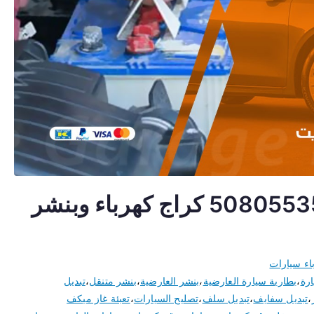
كهربائي سيارات العارضية 50805535 كراج كهرباء وبنشر
اء سيارات
ارة
،
بطارية سيارة العارضية
،
بنشر العارضية
،
بنشر متنقل
،
تبديل
،
تبديل سفايف
،
تبديل سلف
،
تصليح السيارات
،
تعبئة غاز ميكف