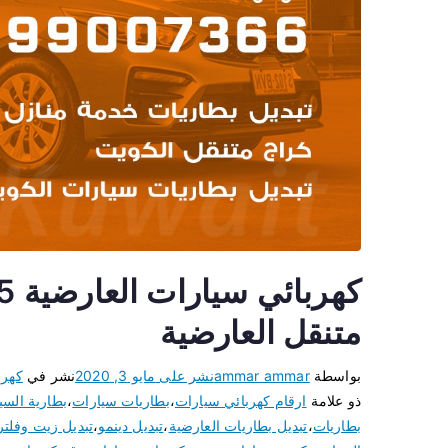
متنقل العارضية
بواسطة
ammar ammar
نشر على
مايو 3, 2020
نشر في
كهرب
ذو علامة
ارقام كهربائي سيارات
،
بطاريات سيارات
،
بطارية السي
بطاريات
،
تبديل بطاريات العارضية
،
تبديل دينمو
،
تبديل زيت وفلتر