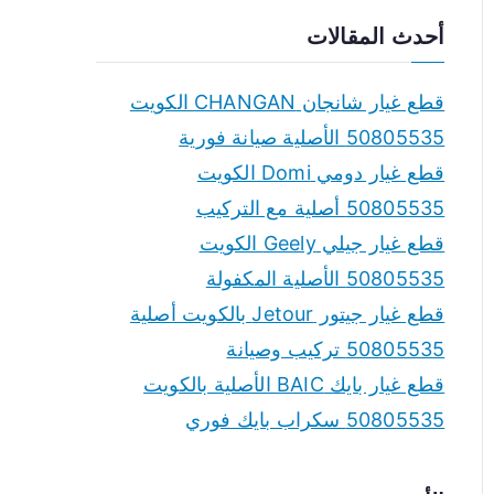
a
أحدث المقالات
r
c
قطع غيار شانجان CHANGAN الكويت
h
50805535 الأصلية صيانة فورية
f
قطع غيار دومي Domi الكويت
o
50805535 أصلية مع التركيب
r
قطع غيار جيلي Geely الكويت
:
50805535 الأصلية المكفولة
قطع غيار جيتور Jetour بالكويت أصلية
50805535 تركيب وصيانة
قطع غيار بايك BAIC الأصلية بالكويت
50805535 سكراب بايك فوري