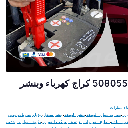
كهربائي سيارات النهضة 50805535 كراج كهرباء وبنشر
اء سيارات
ارة
،
بطارية سيارة النهضة
،
بنشر النهضة
،
بنشر متنقل
،
تبديل بطاريات
،
تبديل
ديل سلف
،
تصليح السيارات
،
تعبئة غاز ميكف السيارة
،
تكييف سيارات
،
خدمة