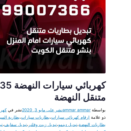
متنقل النهضة
بواسطة
ammar ammar
نشر على
مايو 3, 2020
نشر في
كهرب
ذو علامة
ارقام كهربائي سيارات
،
بطاريات سيارات
،
بطارية السي
بطاريات النهضة
،
تبديل دينمو
،
تبديل زيت وفلتر
،
تبديل سفايف
،
تب