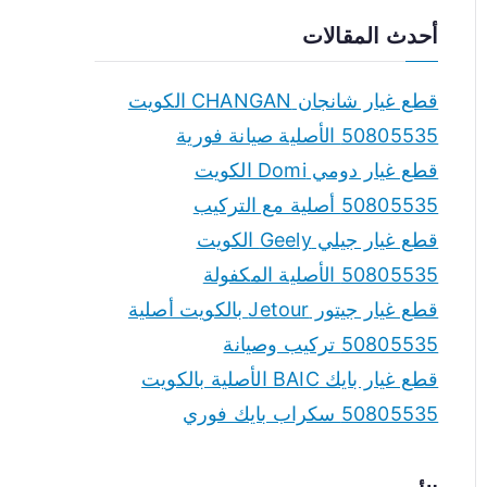
a
أحدث المقالات
r
c
قطع غيار شانجان CHANGAN الكويت
h
50805535 الأصلية صيانة فورية
f
قطع غيار دومي Domi الكويت
o
50805535 أصلية مع التركيب
r
قطع غيار جيلي Geely الكويت
:
50805535 الأصلية المكفولة
قطع غيار جيتور Jetour بالكويت أصلية
50805535 تركيب وصيانة
قطع غيار بايك BAIC الأصلية بالكويت
50805535 سكراب بايك فوري