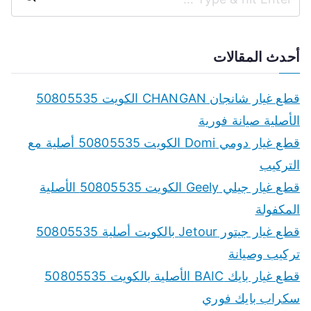
S
e
a
أحدث المقالات
r
c
قطع غيار شانجان CHANGAN الكويت 50805535
h
الأصلية صيانة فورية
f
قطع غيار دومي Domi الكويت 50805535 أصلية مع
o
التركيب
r
قطع غيار جيلي Geely الكويت 50805535 الأصلية
:
المكفولة
قطع غيار جيتور Jetour بالكويت أصلية 50805535
تركيب وصيانة
قطع غيار بايك BAIC الأصلية بالكويت 50805535
سكراب بايك فوري