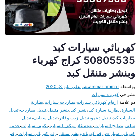
كهربائي سيارات كبد
50805535 كراج كهرباء
وبنشر متنقل كبد
بواسطة
ammar ammar
نشر على
مايو 3, 2020
نشر في
كهرباء سيارات
ذو علامة
ارقام كهربائي سيارات
،
بطاريات سيارات
،
بطارية
السيارة
،
بطارية سيارة كبد
،
بنشر كبد
،
بنشر متنقل
،
تبديل بطاريات
،
تبديل
بطاريات كبد
،
تبديل دينمو
،
تبديل زيت وفلتر
،
تبديل سفايف
،
تبديل
سلف
،
تصليح السيارات
،
تعبئة غاز ميكف السيارة
،
تكييف سيارات
،
خدمة
كهربائي سيارات
،
رقم كهرباء وبنشر متنقل
،
رقم كهربائي سيارات
،
رقم