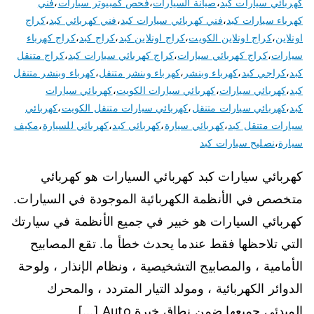
كهربائي سيارات كبد
،
صيانة السيارات
،
فحص كمبيوتر سيارات
،
فني
كهرباء سيارات كبد
،
فني كهربائي سيارات كبد
،
فني كهربائي كبد
،
كراج
اونلاين
،
كراج اونلاين الكويت
،
كراج اونلاين كبد
،
كراج كبد
،
كراج كهرباء
سيارات
،
كراج كهربائي سيارات
،
كراج كهربائي سيارات كبد
،
كراج متنقل
كبد
،
كراجي كبد
،
كهرباء وبنشر
،
كهرباء وبنشر متنقل
،
كهرباء وبنشر متنقل
كبد
،
كهربائي سيارات
،
كهربائي سيارات الكويت
،
كهربائي سيارات
كبد
،
كهربائي سيارات متنقل
،
كهربائي سيارات متنقل الكويت
،
كهربائي
سيارات متنقل كبد
،
كهربائي سيارة
،
كهربائي كبد
،
كهربائي للسيارة
،
مكيف
سيارة
،
نصليح سيارات كبد
كهربائي سيارات كبد كهربائي السيارات هو كهربائي
متخصص في الأنظمة الكهربائية الموجودة في السيارات.
كهربائي السيارات هو خبير في جميع الأنظمة في سيارتك
التي تلاحظها فقط عندما يحدث خطأ ما. تقع المصابيح
الأمامية ، والمصابيح التشخيصية ، ونظام الإنذار ، ولوحة
الدوائر الكهربائية ، ومولد التيار المتردد ، والمحرك
المبدئي جميعها ضمن نطاق خبرة Auto […]