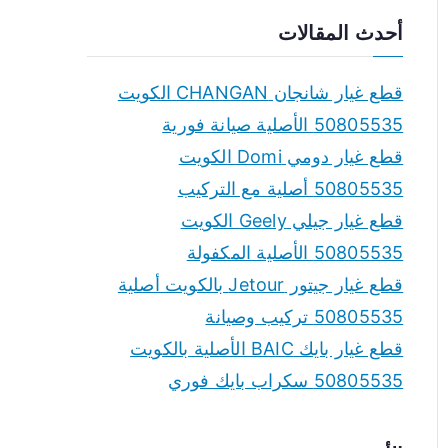
a
أحدث المقالات
r
c
قطع غيار شانجان CHANGAN الكويت
h
50805535 الأصلية صيانة فورية
f
قطع غيار دومي Domi الكويت
o
50805535 أصلية مع التركيب
r
قطع غيار جيلي Geely الكويت
:
50805535 الأصلية المكفولة
قطع غيار جيتور Jetour بالكويت أصلية
50805535 تركيب وصيانة
قطع غيار بايك BAIC الأصلية بالكويت
50805535 سكراب بايك فوري