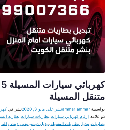
متنقل المسيلة
بواسطة
ammar ammar
نشر على
مايو 3, 2020
نشر في
كهرب
ذو علامة
ارقام كهربائي سيارات
،
بطاريات سيارات
،
بطارية السي
بطاريات
،
تبديل بطاريات المسيلة
،
تبديل دينمو
،
تبديل زيت وفلتر
،