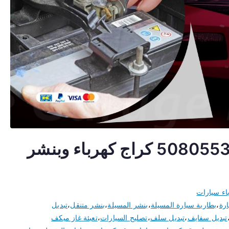
كهربائي سيارات المسيلة 50805535 كراج كهرباء وبنشر
اء سيارات
ارة
،
بطارية سيارة المسيلة
،
بنشر المسيلة
،
بنشر متنقل
،
تبديل
تبديل سفايف
،
تبديل سلف
،
تصليح السيارات
،
تعبئة غاز ميكف