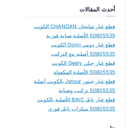
a
أحدث المقالات
r
c
قطع غيار شانجان CHANGAN الكويت
h
50805535 الأصلية صيانة فورية
f
قطع غيار دومي Domi الكويت
o
50805535 أصلية مع التركيب
r
قطع غيار جيلي Geely الكويت
:
50805535 الأصلية المكفولة
قطع غيار جيتور Jetour بالكويت أصلية
50805535 تركيب وصيانة
قطع غيار بايك BAIC الأصلية بالكويت
50805535 سكراب بايك فوري