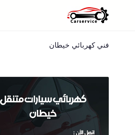
خطى
لى
بنشر متنقل ا
بنشر متنقل الكويت كهرباء وبنشر 
لمحتوى
فني كهربائي خيطان