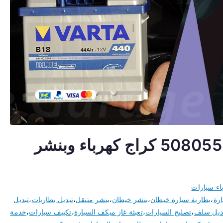
كهربائي سيارات خيطان 50805535 كراج كهرباء وبنشر
اء سيارات
ارة
،
بطارية سيارة خيطان
،
بنشر خيطان
،
بنشر متنقل
،
تبديل بطاريات
،
تبديل
ديل سلف
،
تصليح السيارات
،
تعبئة غاز ميكف السيارة
،
تكييف سيارات
،
خدمة