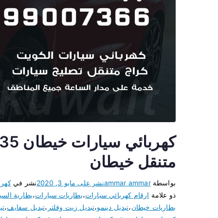
متنقل خيطان
بواسطة
ammar ammar
نشر على
مايو 3, 2020
نشر في
كهرب
ذو علامة
ارقام كهربائي سيارات
،
بطاريات سيارات
،
بطارية السي
بطاريات خيطان
،
تبديل دينمو
،
تبديل زيت وفلتر
،
تبديل سفايف
،
تب