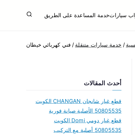
اب سيارات
خدمة المساعدة على الطريق
ل تبديل بطاريات بارخص الاسعار
سية
خدمة سيارات متنقلة
فني كهربائي خيطان
أحدث المقالات
قطع غيار شانجان CHANGAN الكويت
50805535 الأصلية صيانة فورية
قطع غيار دومي Domi الكويت
50805535 أصلية مع التركيب