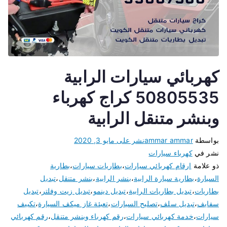
كهربائي سيارات الرابية
50805535 كراج كهرباء
وبنشر متنقل الرابية
بواسطة
ammar ammar
نشر على
مايو 3, 2020
نشر في
كهرباء سيارات
ذو علامة
ارقام كهربائي سيارات
،
بطاريات سيارات
،
بطارية
السيارة
،
بطارية سيارة الرابية
،
بنشر الرابية
،
بنشر متنقل
،
تبديل
بطاريات
،
تبديل بطاريات الرابية
،
تبديل دينمو
،
تبديل زيت وفلتر
،
تبديل
سفايف
،
تبديل سلف
،
تصليح السيارات
،
تعبئة غاز ميكف السيارة
،
تكييف
سيارات
،
خدمة كهربائي سيارات
،
رقم كهرباء وبنشر متنقل
،
رقم كهربائي