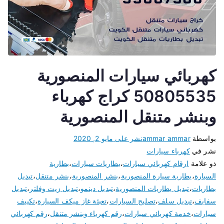
كهربائي سيارات المنصورية
50805535 كراج كهرباء
وبنشر متنقل المنصورية
بواسطة
ammar ammar
نشر على
مايو 2, 2020
نشر في
كهرباء سيارات
ذو علامة
ارقام كهربائي سيارات
،
بطاريات سيارات
،
بطارية
السيارة
،
بطارية سيارة المنصورية
،
بنشر المنصورية
،
بنشر متنقل
،
تبديل
بطاريات
،
تبديل بطاريات المنصورية
،
تبديل دينمو
،
تبديل زيت وفلتر
،
تبديل
سفايف
،
تبديل سلف
،
تصليح السيارات
،
تعبئة غاز ميكف السيارة
،
تكييف
سيارات
،
خدمة كهربائي سيارات
،
رقم كهرباء وبنشر متنقل
،
رقم كهربائي