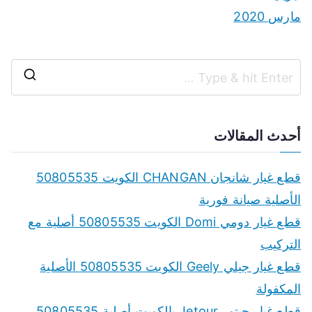
مارس 2020
S
e
a
أحدث المقالات
r
c
قطع غيار شانجان CHANGAN الكويت 50805535
h
الأصلية صيانة فورية
f
قطع غيار دومي Domi الكويت 50805535 أصلية مع
o
التركيب
r
قطع غيار جيلي Geely الكويت 50805535 الأصلية
:
المكفولة
قطع غيار جيتور Jetour بالكويت أصلية 50805535