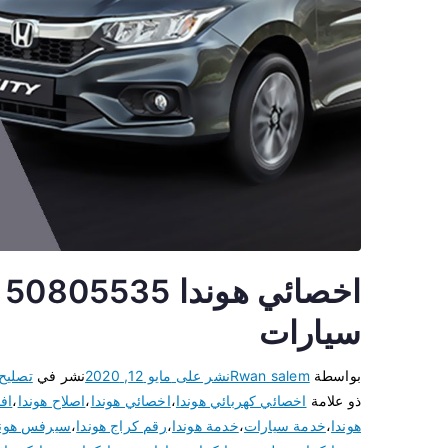
ا
سيارات
بواسطة
Rwan salem
نشر على
مايو 12, 2020
نشر في
تصليح
ذو علامة
اخصائي كهربائي هوندا
،
اخصائي هوندا
،
اصلاح هوندا
،
اف
هوندا
،
خدمة سيارات
،
خدمة هوندا
،
رقم كراج هوندا
،
سيرفس هوند