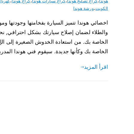
هوندا
،
كراج تصليح هوندا
،
كراج سيارات هوندا
،
كراج هوندا
،
كهربائ
الكويت
،
ورشة هوندا
اخصائي هوندا تتميز السيارة بفخامتها وجودتها وم
والطلاء لضمان إصلاح سيارتك بشكل احترافي, نح
الخاصة بك. من استعادة الخدوش الصغيرة إلى الإ
الخاصة بك وكأنها جديدة. سيقوم فني هوندا المدر
اقرأ المزيد