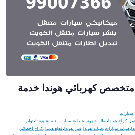
خصائي هوندا 50805535 متخصص كهربائي هوندا خدمة
 سيارات
ضل كراج هوندا
،
بطارية هوندا
،
تصليح سيارات
،
تصليح هوندا
،
تواير
ا
،
صيانة سيارات
،
صيانة هوندا
،
فني هوندا
،
قطع هوندا
،
كراج اخصائي