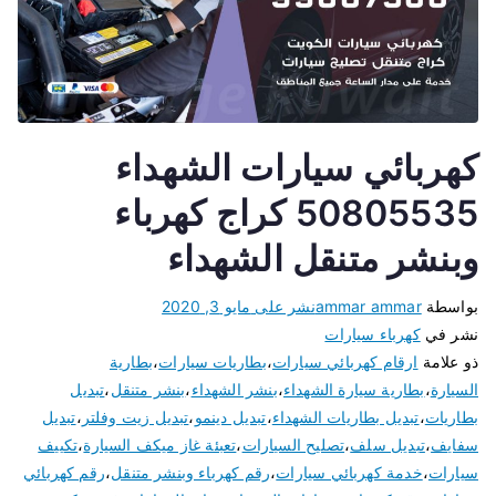
كهربائي سيارات الشهداء
50805535 كراج كهرباء
وبنشر متنقل الشهداء
بواسطة
ammar ammar
نشر على
مايو 3, 2020
نشر في
كهرباء سيارات
ذو علامة
ارقام كهربائي سيارات
،
بطاريات سيارات
،
بطارية
السيارة
،
بطارية سيارة الشهداء
،
بنشر الشهداء
،
بنشر متنقل
،
تبديل
بطاريات
،
تبديل بطاريات الشهداء
،
تبديل دينمو
،
تبديل زيت وفلتر
،
تبديل
سفايف
،
تبديل سلف
،
تصليح السيارات
،
تعبئة غاز ميكف السيارة
،
تكييف
سيارات
،
خدمة كهربائي سيارات
،
رقم كهرباء وبنشر متنقل
،
رقم كهربائي