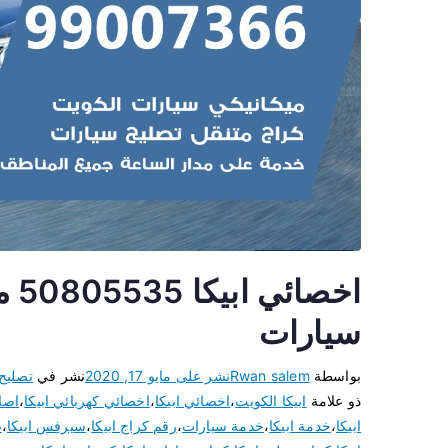
اخص
سيارات
بواسطة
Rwan salem
نشر على
مايو 17, 2020
نشر في
تصليح
ذو علامة
ابيكا الكويت
،
اخصائي ابيكا
،
اخصائي كهربائي ابيكا
،
اصلا
ابيكا
،
خدمة ابيكا
،
خدمة سيارات
،
رقم كراج ابيكا
،
سيرفس ابيكا
،
ص