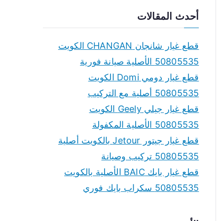
a
أحدث المقالات
r
c
قطع غيار شانجان CHANGAN الكويت
h
50805535 الأصلية صيانة فورية
f
قطع غيار دومي Domi الكويت
o
50805535 أصلية مع التركيب
r
قطع غيار جيلي Geely الكويت
:
50805535 الأصلية المكفولة
قطع غيار جيتور Jetour بالكويت أصلية
50805535 تركيب وصيانة
قطع غيار بايك BAIC الأصلية بالكويت
50805535 سكراب بايك فوري