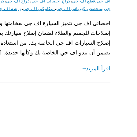
اف جي
،
قطع اف جي
،
كراج اخصائي اف جي
،
كراج اف جي
،
كرا
جي
،
متخصص كهربائي اف جي
،
ميكانيكي اف جي
،
ورشة اف ج
اخصائي اف جي تتميز السيارة اف جي بفخامتها وجود
إصلاحات للجسم والطلاء لضمان إصلاح سيارتك ب
إصلاح السيارات اف جي الخاصة بك. من استعادة 
نضمن أن تبدو اف جي الخاصة بك وكأنها جديدة. [
اقرأ المزيد