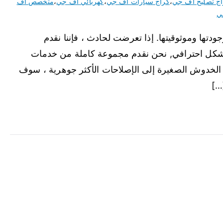
ج تصليح اف جي
،
كراج سيارات اف جي
،
كهربائي اف جي
،
متخصص اف
ي
تها وموثوقيتها. إذا تعرضت لحادث ، فإننا نقدم
شكل احترافي, نحن نقدم مجموعة كاملة من خدمات
الخدوش الصغيرة إلى الإصلاحات الأكثر جوهرية ، سوف
…]