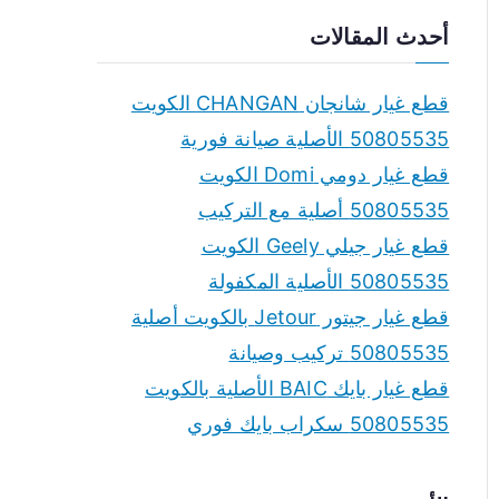
a
أحدث المقالات
r
c
قطع غيار شانجان CHANGAN الكويت
h
50805535 الأصلية صيانة فورية
f
قطع غيار دومي Domi الكويت
o
50805535 أصلية مع التركيب
r
قطع غيار جيلي Geely الكويت
:
50805535 الأصلية المكفولة
قطع غيار جيتور Jetour بالكويت أصلية
50805535 تركيب وصيانة
قطع غيار بايك BAIC الأصلية بالكويت
50805535 سكراب بايك فوري