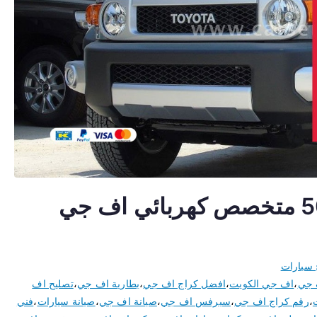
اخصائي اف جي 50805535 متخصص كهربائي اف جي
 سيارات
 جي
،
اف جي الكويت
،
افضل كراج اف جي
،
بطارية اف جي
،
تصليح اف
،
رقم كراج اف جي
،
سيرفس اف جي
،
صيانة اف جي
،
صيانة سيارات
،
فني