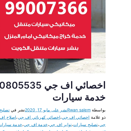
خدمة سيارات
بواسطة
Rwan salem
نشر على
مايو 17, 2020
نشر في
تصليح
ذو علامة
اخصائي اف جي
،
اخصائي كهربائي اف جي
،
اصلاح اف
جي
،
تصليح سيارات
،
تواير اف جي
،
خدمة اف جي
،
خدمة سيارات