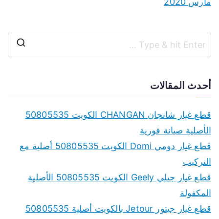
مارس 2020
S
e
a
أحدث المقالات
r
c
قطع غيار شانجان CHANGAN الكويت 50805535
h
الأصلية صيانة فورية
f
قطع غيار دومي Domi الكويت 50805535 أصلية مع
o
التركيب
r
قطع غيار جيلي Geely الكويت 50805535 الأصلية
:
المكفولة
قطع غيار جيتور Jetour بالكويت أصلية 50805535