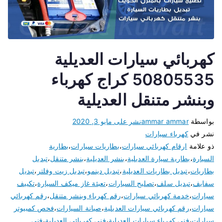
كهربائي سيارات العديلية
50805535 كراج كهرباء
وبنشر متنقل العديلية
بواسطة
ammar ammar
نشر على
مايو 3, 2020
نشر في
كهرباء سيارات
ذو علامة
ارقام كهربائي سيارات
،
بطاريات سيارات
،
بطارية
السيارة
،
بطارية سيارة العديلية
،
بنشر العديلية
،
بنشر متنقل
،
تبديل
بطاريات
،
تبديل بطاريات العديلية
،
تبديل دينمو
،
تبديل زيت وفلتر
،
تبديل
سفايف
،
تبديل سلف
،
تصليح السيارات
،
تعبئة غاز ميكف السيارة
،
تكييف
سيارات
،
خدمة كهربائي سيارات
،
رقم كهرباء وبنشر متنقل
،
رقم كهربائي
سيارات
،
رقم كهربائي سيارات العديلية
،
صيانة السيارات
،
فحص كمبيوتر
سيارات
،
فني كهرباء سيارات العديلية
،
فني كهربائي العديلية
،
فني