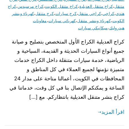
متنقل
،
كراج متنقل العديلية
،
كراج متنقل الكويت
،
كراج مرسيدس
،
كراج
هندي
،
كراجي
،
كراجي متنقل
،
كرج سيارات
،
كرج متنقل
،
كهرباء وبنشر
الكويت
،
كهرباء وبنشر متنقل
،
كهربائي سيارات
،
معاونات
هيدروليك
،
ميكانيكي سيارات
كراج العديلية الكراج الأول المتخصص بتصليح و صيانة
جميع أنواع السيارات الحديثة و القديمة، السياحية و
الرياضية، خدمة سيارات متنقلة داخل الكراج خدمات
متميزة نؤمنها لجميع العملاء في كل المناطق و
المحافظات في الكويت، أعمالنا متاحة على مدار 24
الساعة و يمكنكم الإتصال بنا في كل وقت، خدماتنا في
كراج بنشر متنقل العديلية بانتظاركم. مع […]
اقرأ المزيد