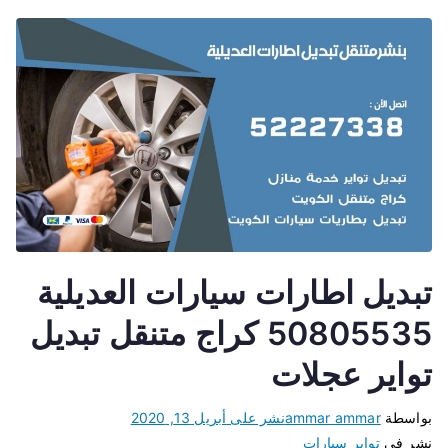
تبديل اطارات سيارات العديلية
50805535 كراج متنقل تبديل
تواير عجلات
بواسطة
ammar ammar
نشر على
أبريل 13, 2020
نشر في
تواير سيارات