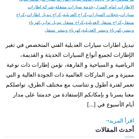
الاطارات امام المنزل
،
خدمة سيارات متنقلة
،
شركة اطارات
سيارات
،
عجلات السيارات
،
كراج العديلية
،
كراج تبديل اطارات
،
كراج
متنقل
،
كراج متنقل العديلية
،
كراج متنقل تبديل تواير
،
كهرباء
وبنشر
،
كهرباء وبنشر العديلية
،
كهرباء وبنشر متنقل
تبديل اطارات سيارات العديلية الفني المتخصص في تغير
الإطارات لجميع أنواع السيارات الحديثة و القديمة،
الرياضية و السياحية و الفارهة، نؤمن إطارات ذات نوعية
مميزة و من الماركات العالمية ذات الجودة العالية و التي
تعمر لفترة أطول و تتناسب مع مختلف الطرق، تواصلكم
معنا يسرنا و بإمكانكم الإستفادة من خدمتنا على مدار
أيام الأسبوع في […]
اقرأ المزيد
أحدث المقالات