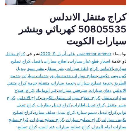
كراج متنقل الاندلس
50805535 كهربائي وبنشر
سيارات الكويت
بواسطة
ammar ammar
نشر على
أبريل 9, 2020
نشر في
كراج متنقل
ذو علامة
اسعار قطع غيار سيارات
،
اصلاح سيارات
،
افضل كراج تصليح
سيارت
،
الاندلس كراج
،
انفاذ سيارات
،
بشر متنقل
،
بنشر متتق
،
تبديل
كمبروسر تكييف
،
تصليح سيارات خدمة طريق
،
خدمات سيارات
،
خدمة
الطريق
،
خدمة تصليح سيارات
،
خدمة سيارات متنقلة
،
خدمة كراج متنقل
الاندلس
،
دهان سيارات
،
سيرفس سيارات
،
قير اتوماتيك
،
كراج اصلاح
سيارات متنقل
،
كراج اصلاح سيارات متنقل الكويت
،
كراج الاندلس
،
كراج
بنشر متنقل
،
كراج تبديل اطارات
،
كراج تبديل بطاريات
،
كراج تبديل
تواير
،
كراج تبديل دينمو سيارة
،
كراج تبديل سلف سيارة
،
كراج تصليح
تكييف سيارات
،
كراج تصليح سبارات
،
كراج تصليح سيارات
،
كراج تصليح
سيارات امام المنزل
،
كراج تصليح سيارات عند البيت
،
كراج تصليح