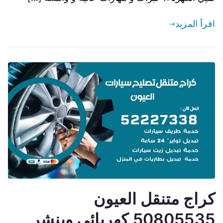
اقرأ المزيد
كراج متنقل العيون
50805535 كهربائي وبنشر