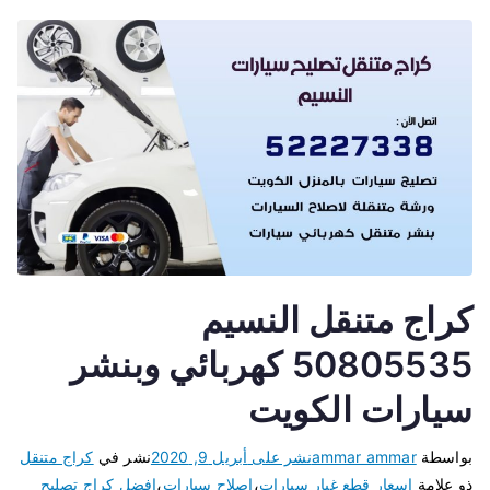
كراج متنقل النسيم
50805535 كهربائي وبنشر
سيارات الكويت
بواسطة
ammar ammar
نشر على
أبريل 9, 2020
نشر في
كراج متنقل
ذو علامة
اسعار قطع غيار سيارات
،
اصلاح سيارات
،
افضل كراج تصليح