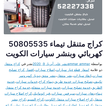
كراج متنقل تيماء 50805535
كهربائي وبنشر سيارات الكويت
بواسطة
ammar ammar
نشر على
أبريل 9, 2020
نشر في
كراج متنقل
ذو علامة
اسعار قطع غيار سيارات
،
اصلاح سيارات
،
افضل كراج تصليح
سيارت
،
انفاذ سيارات
،
بشر متنقل
،
بنشر متتق
،
تبديل كمبروسر
تكييف
،
تصليح سيارات خدمة طريق
،
تيماء كراج
،
خدمات سيارات
،
خدمة
الطريق
،
خدمة تصليح سيارات
،
خدمة سيارات متنقلة
،
خدمة كراج متنقل
تيماء
،
دهان سيارات
،
سيرفس سيارات
،
قير اتوماتيك
،
كراج اصلاح سيارات
متنقل
،
كراج اصلاح سيارات متنقل الكويت
،
كراج النسيم
،
كراج بنشر
متنقل
،
كراج تبديل اطارات
،
كراج تبديل بطاريات
،
كراج تبديل تواير
،
كراج