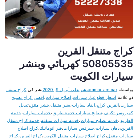
كراج متنقل القرين
50805535 كهربائي وبنشر
سيارات الكويت
بواسطة
ammar ammar
نشر على
أبريل 9, 2020
نشر في
كراج متنقل
ذو علامة
اسعار قطع غيار سيارات
،
اصلاح سيارات
،
افضل كراج تصليح
سيارت
،
القرين كراج
،
انفاذ سيارات
،
بشر متنقل
،
بنشر متتق
،
تبديل
كمبروسر تكييف
،
تصليح سيارات خدمة طريق
،
خدمات سيارات
،
خدمة
الطريق
،
خدمة تصليح سيارات
،
خدمة سيارات متنقلة
،
خدمة كراج متنقل
القرين
،
دهان سيارات
،
سيرفس سيارات
،
قير اتوماتيك
،
كراج اصلاح
سيارات متنقل
،
كراج اصلاح سيارات متنقل الكويت
،
كراج القرين
،
كراج