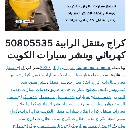
كراج متنقل الرابية 50805535
كهربائي وبنشر سيارات الكويت
بواسطة
ammar ammar
نشر على
أبريل 9, 2020
نشر في
كراج متنقل
ذو علامة
اسعار قطع غيار سيارات
،
اصلاح سيارات
،
افضل كراج تصليح
سيارت
،
الرابية كراج
،
انفاذ سيارات
،
بشر متنقل
،
بنشر متتق
،
تبديل
كمبروسر تكييف
،
تصليح سيارات خدمة طريق
،
خدمات سيارات
،
خدمة
الطريق
،
خدمة تصليح سيارات
،
خدمة سيارات متنقلة
،
خدمة كراج متنقل
الرابية
،
دهان سيارات
،
سيرفس سيارات
،
قير اتوماتيك
،
كراج اصلاح
سيارات متنقل
،
كراج اصلاح سيارات متنقل الكويت
،
كراج الرابية
،
كراج
بنشر متنقل
،
كراج تبديل اطارات
،
كراج تبديل بطاريات
،
كراج تبديل
تواير
،
كراج تبديل دينمو سيارة
،
كراج تبديل سلف سيارة
،
كراج تصليح