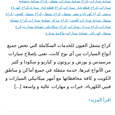
صيانة سيارات
،
كراج صيانة سيارات متنقل
،
كراج صيانة وتصليح
سيارات
،
كراج قطع غيار سيارات
،
كراج قطع غيار سيارة
،
كراج كهرباء
وبنشر
،
كراج كهرباء وبنشر متنقل
،
كراج متنقل
،
كراج متنقل العيون
،
كراج
متنقل صيانة سيارات العيون
،
كراج مركز تصليح سيارات
،
كراج مصلح
سيارات
،
كراج ميزان سيارات
،
كراج ميكانيكي تصليح سيارت
،
كرج
متنقل
،
كهربائي تصليح سيارات
،
ماكينة سيارة
كراج متنقل العيون للخدمات المتكاملة التي تخص جميع
أنواع السيارات من أي نوع كانت، نعنى بإصلاح سيارات
مرسيدس و بورش و بروتون و كياريو و سكودا و كثير
من الأنواع غيرها، خدمة متنقلة في جميع أماكن و مناطق
الكويت و كافة محافظاتها مع أمهر ميكانيكي السيارات و
فنيي الكهرباء، خبرات و مهارات عالية و واسعة […]
اقرأ المزيد