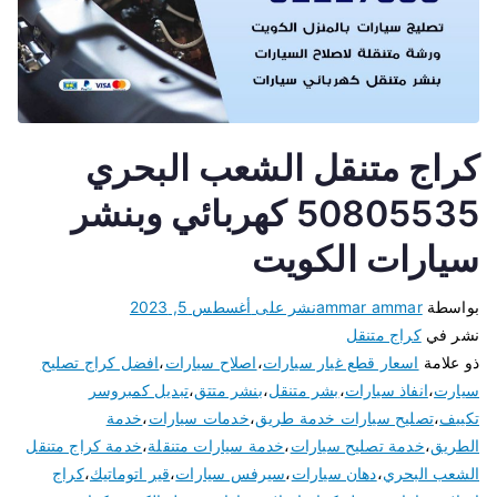
كراج متنقل الشعب البحري
50805535 كهربائي وبنشر
سيارات الكويت
بواسطة
ammar ammar
نشر على
أغسطس 5, 2023
نشر في
كراج متنقل
ذو علامة
اسعار قطع غيار سيارات
،
اصلاح سيارات
،
افضل كراج تصليح
سيارت
،
انفاذ سيارات
،
بشر متنقل
،
بنشر متتق
،
تبديل كمبروسر
تكييف
،
تصليح سيارات خدمة طريق
،
خدمات سيارات
،
خدمة
الطريق
،
خدمة تصليح سيارات
،
خدمة سيارات متنقلة
،
خدمة كراج متنقل
الشعب البحري
،
دهان سيارات
،
سيرفس سيارات
،
قير اتوماتيك
،
كراج