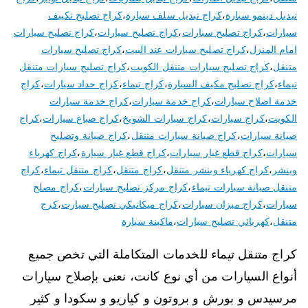
تبديل دينمو سيارة
،
كراج تبديل سلف سيارة
،
كراج تصليح تكييف
سيارات
،
كراج تصليح سبارات
،
كراج تصليح سيارات
،
كراج تصليح سيارات
امام المنزل
،
كراج تصليح سيارات عند البيت
،
كراج تصليح سيارات
متنقل
،
كراج تصليح سيارات متنقل الكويت
،
كراج تصليح سيارات متنقل
تيماء
،
كراج تصليح مكيف السيارة
،
كراج تيماء
،
كراج حداد سيارات
،
كراج
خدمة اصلاح سيارات
،
كراج خدمة سيارات
،
كراج خدمة سيارات
الكويت
،
كراج سيارات
،
كراج سيارات الشويخ
،
كراج صباغ سيارات
،
كراج
صيانة سيارات
،
كراج صيانة سيارات متنقل
،
كراج صيانة وتصليح
سيارات
،
كراج قطع غيار سيارات
،
كراج قطع غيار سيارة
،
كراج كهرباء
وبنشر
،
كراج كهرباء وبنشر متنقل
،
كراج متنقل
،
كراج متنقل تيماء
،
كراج
متنقل صيانة سيارات تيماء
،
كراج مركز تصليح سيارات
،
كراج مصلح
سيارات
،
كراج ميزان سيارات
،
كراج ميكانيكي تصليح سيارت
،
كرج
متنقل
،
كهربائي تصليح سيارات
،
ماكينة سيارة
كراج متنقل تيماء للخدمات المتكاملة التي تخص جميع
أنواع السيارات من أي نوع كانت، نعنى بإصلاح سيارات
مرسيدس و بورش و بروتون و كياريو و سكودا و كثير