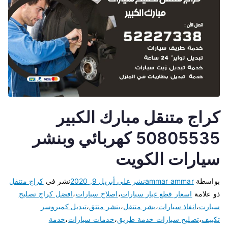
كراج متنقل مبارك الكبير
50805535 كهربائي وبنشر
سيارات الكويت
بواسطة
ammar ammar
نشر على
أبريل 9, 2020
نشر في
كراج متنقل
ذو علامة
اسعار قطع غيار سيارات
،
اصلاح سيارات
،
افضل كراج تصليح
سيارت
،
انفاذ سيارات
،
بشر متنقل
،
بنشر متتق
،
تبديل كمبروسر
تكييف
،
تصليح سيارات خدمة طريق
،
خدمات سيارات
،
خدمة