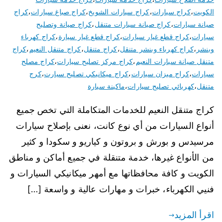
الكويت
،
كراج سيارات
،
كراج سيارات الشويخ
،
كراج صباغ سيارات
،
كراج
صيانة سيارات
،
كراج صيانة سيارات متنقل
،
كراج صيانة وتصليح
سيارات
،
كراج قطع غيار سيارات
،
كراج قطع غيار سيارة
،
كراج كهرباء
وبنشر
،
كراج كهرباء وبنشر متنقل
،
كراج متنقل
،
كراج متنقل النعيم
،
كراج
متنقل صيانة سيارات النعيم
،
كراج مركز تصليح سيارات
،
كراج مصلح
سيارات
،
كراج ميزان سيارات
،
كراج ميكانيكي تصليح سيارت
،
كرج
متنقل
،
كهربائي تصليح سيارات
،
ماكينة سيارة
كراج متنقل النعيم للخدمات المتكاملة التي تخص جميع
أنواع السيارات من أي نوع كانت، نعنى بإصلاح سيارات
مرسيدس و بورش و بروتون و كياريو و سكودا و كثير
من الأنواع غيرها، خدمة متنقلة في جميع أماكن و مناطق
الكويت و كافة محافظاتها مع أمهر ميكانيكي السيارات و
فنيي الكهرباء، خبرات و مهارات عالية و واسعة […]
اقرأ المزيد