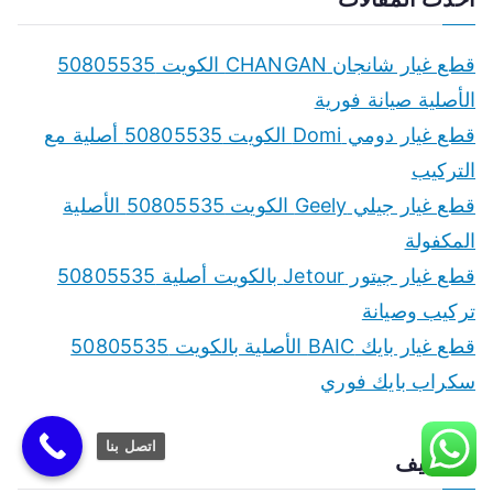
r
c
قطع غيار شانجان CHANGAN الكويت 50805535
h
الأصلية صيانة فورية
f
قطع غيار دومي Domi الكويت 50805535 أصلية مع
o
التركيب
r
قطع غيار جيلي Geely الكويت 50805535 الأصلية
:
المكفولة
قطع غيار جيتور Jetour بالكويت أصلية 50805535
تركيب وصيانة
قطع غيار بايك BAIC الأصلية بالكويت 50805535
سكراب بايك فوري
اتصل بنا
الأرشيف