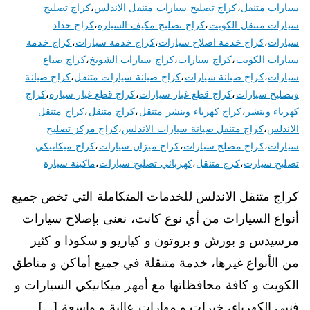
سيارات متنقل
،
كراج تصليح سيارات متنقل الاندلس
،
كراج تصليح
سيارات متنقل الكويت
،
كراج تصليح مكيف السيارة
،
كراج حداد
سيارات
،
كراج خدمة اصلاح سيارات
،
كراج خدمة سيارات
،
كراج خدمة
سيارات الكويت
،
كراج سيارات
،
كراج سيارات الشويخ
،
كراج صباغ
سيارات
،
كراج صيانة سيارات
،
كراج صيانة سيارات متنقل
،
كراج صيانة
وتصليح سيارات
،
كراج قطع غيار سيارات
،
كراج قطع غيار سيارة
،
كراج
كهرباء وبنشر
،
كراج كهرباء وبنشر متنقل
،
كراج متنقل
،
كراج متنقل
الاندلس
،
كراج متنقل صيانة سيارات الاندلس
،
كراج مركز تصليح
سيارات
،
كراج مصلح سيارات
،
كراج ميزان سيارات
،
كراج ميكانيكي
تصليح سيارت
،
كرج متنقل
،
كهربائي تصليح سيارات
،
ماكينة سيارة
كراج متنقل الاندلس للخدمات المتكاملة التي تخص جميع
أنواع السيارات من أي نوع كانت، نعنى بإصلاح سيارات
مرسيدس و بورش و بروتون و كياريو و سكودا و كثير
من الأنواع غيرها، خدمة متنقلة في جميع أماكن و مناطق
الكويت و كافة محافظاتها مع أمهر ميكانيكي السيارات و
فنيي الكهرباء، خبرات و مهارات عالية و واسعة […]