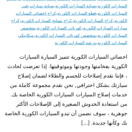
السيارات الكورية
،
صيانة السيارات الكورية
،
صيانة سيارات
،
فني
السيارات الكورية
،
قطع السيارات الكورية
،
كراج اخصائي السيارات
الكورية
،
كراج السيارات الكورية
،
كراج تصليح السيارات الكورية
،
كراج
سيارات السيارات الكورية
،
كهربائي السيارات الكورية
،
متخصص
السيارات الكورية
،
متخصص كهربائي السيارات الكورية
،
ميكانيكي
السيارات الكورية
،
ورشة السيارات الكورية
اخصائي السيارات الكورية تتميز السيارة السيارات
الكورية بفخامتها وجودتها وموثوقيتها. إذا تعرضت لحادث
، فإننا نقدم إصلاحات للجسم والطلاء لضمان إصلاح
سيارتك بشكل احترافي, نحن نقدم مجموعة كاملة من
خدمات إصلاح السيارات السيارات الكورية الخاصة بك.
من استعادة الخدوش الصغيرة إلى الإصلاحات الأكثر
جوهرية ، سوف نضمن أن تبدو السيارات الكورية الخاصة
بك وكأنها جديدة. […]