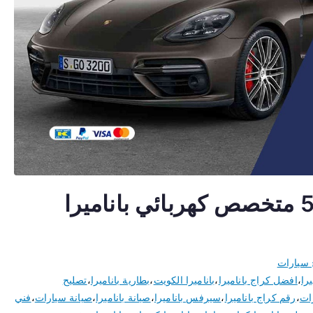
اخصائي باناميرا 50805535 متخصص كهربائي باناميرا
 سيارات
يرا
،
افضل كراج باناميرا
،
باناميرا الكويت
،
بطارية باناميرا
،
تصليح
ات
،
رقم كراج باناميرا
،
سيرفس باناميرا
،
صيانة باناميرا
،
صيانة سيارات
،
فني