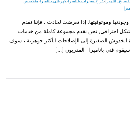
تصليح باناميرا
،
كراج سيارات باناميرا
،
كهربائي باناميرا
،
متخصص
يرا
وجودتها وموثوقيتها. إذا تعرضت لحادث ، فإننا نقدم
شكل احترافي, نحن نقدم مجموعة كاملة من خدمات
ة الخدوش الصغيرة إلى الإصلاحات الأكثر جوهرية ، سوف
 سيقوم فني باناميرا المدربون […]