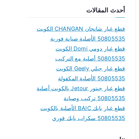
a
أحدث المقالات
r
c
قطع غيار شانجان CHANGAN الكويت
h
50805535 الأصلية صيانة فورية
f
قطع غيار دومي Domi الكويت
o
50805535 أصلية مع التركيب
r
قطع غيار جيلي Geely الكويت
:
50805535 الأصلية المكفولة
قطع غيار جيتور Jetour بالكويت أصلية
50805535 تركيب وصيانة
قطع غيار بايك BAIC الأصلية بالكويت
50805535 سكراب بايك فوري