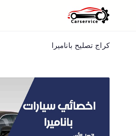
خطى
لى
بنشر متنقل ا
بنشر متنقل الكويت كهرباء وبنشر 
لمحتوى
كراج تصليح باناميرا