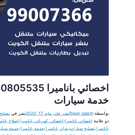
خدمة سيارات
بواسطة
Rwan salem
نشر على
مايو 17, 2020
نشر في
تصليح
ذو علامة
اخصائي باناميرا
،
اخصائي كهربائي باناميرا
،
اصلاح بانام
باناميرا
،
تصليح سيارات
،
تواير باناميرا
،
خدمة باناميرا
،
خدمة سيار