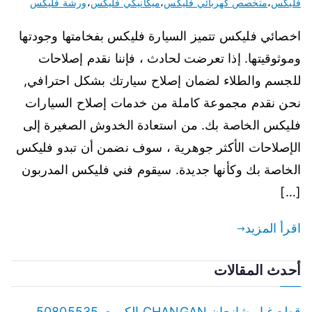
فليكس
،
متخصص كهربائي فليكس
،
ميكانيكي فليكس
،
ورشة فليكس
اخصائي فليكس تتميز السيارة فليكس بفخامتها وجودتها
وموثوقيتها. إذا تعرضت لحادث ، فإننا نقدم إصلاحات
للجسم والطلاء لضمان إصلاح سيارتك بشكل احترافي,
نحن نقدم مجموعة كاملة من خدمات إصلاح السيارات
فليكس الخاصة بك. من استعادة الخدوش الصغيرة إلى
الإصلاحات الأكثر جوهرية ، سوف نضمن أن تبدو فليكس
الخاصة بك وكأنها جديدة. سيقوم فني فليكس المدربون
[…]
اقرأ المزيد
أحدث المقالات
قطع غيار شانجان CHANGAN الكويت 50805535