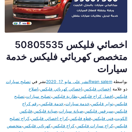
اخصائي فليكس 50805535
متخصص كهربائي فليكس خدمة
سيارات
بواسطة
Rwan salem
نشر على
مايو 17, 2020
نشر في
تصليح سيارات
ذو علامة
اخصائي فليكس
،
اخصائي كهربائي فليكس
،
اصلاح
فليكس
،
افضل كراج فليكس
،
بطارية فليكس
،
تصليح سيارات
،
تصليح
فليكس
،
تواير فليكس
،
خدمة سيارات
،
خدمة فليكس
،
رقم كراج
فليكس
،
سيرفس فليكس
،
صيانة سيارات
،
صيانة فليكس
،
فليكس
الكويت
،
فني فليكس
،
قطع فليكس
،
كراج اخصائي فليكس
،
كراج تصليح
فليكس
،
كراج سيارات فليكس
،
كراج فليكس
،
كهربائي فليكس
،
متخصص