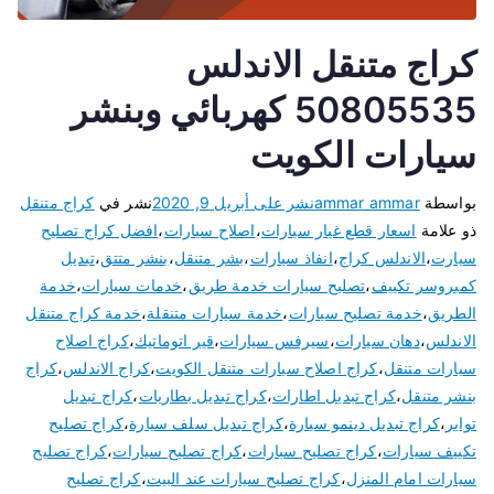
كراج متنقل الاندلس
50805535 كهربائي وبنشر
سيارات الكويت
بواسطة
ammar ammar
نشر على
أبريل 9, 2020
نشر في
كراج متنقل
ذو علامة
اسعار قطع غيار سيارات
،
اصلاح سيارات
،
افضل كراج تصليح
سيارت
،
الاندلس كراج
،
انفاذ سيارات
،
بشر متنقل
،
بنشر متتق
،
تبديل
كمبروسر تكييف
،
تصليح سيارات خدمة طريق
،
خدمات سيارات
،
خدمة
الطريق
،
خدمة تصليح سيارات
،
خدمة سيارات متنقلة
،
خدمة كراج متنقل
الاندلس
،
دهان سيارات
،
سيرفس سيارات
،
قير اتوماتيك
،
كراج اصلاح
سيارات متنقل
،
كراج اصلاح سيارات متنقل الكويت
،
كراج الاندلس
،
كراج
بنشر متنقل
،
كراج تبديل اطارات
،
كراج تبديل بطاريات
،
كراج تبديل
تواير
،
كراج تبديل دينمو سيارة
،
كراج تبديل سلف سيارة
،
كراج تصليح
تكييف سيارات
،
كراج تصليح سبارات
،
كراج تصليح سيارات
،
كراج تصليح
سيارات امام المنزل
،
كراج تصليح سيارات عند البيت
،
كراج تصليح