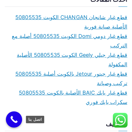
r
c
قطع غيار شانجان CHANGAN الكويت 50805535
h
الأصلية صيانة فورية
f
قطع غيار دومي Domi الكويت 50805535 أصلية مع
o
التركيب
r
قطع غيار جيلي Geely الكويت 50805535 الأصلية
:
المكفولة
قطع غيار جيتور Jetour بالكويت أصلية 50805535
تركيب وصيانة
قطع غيار بايك BAIC الأصلية بالكويت 50805535
سكراب بايك فوري
اتصل بنا
الأرشيف