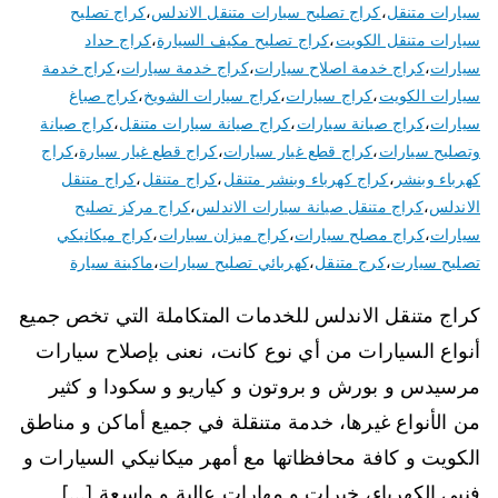
سيارات متنقل
،
كراج تصليح سيارات متنقل الاندلس
،
كراج تصليح
سيارات متنقل الكويت
،
كراج تصليح مكيف السيارة
،
كراج حداد
سيارات
،
كراج خدمة اصلاح سيارات
،
كراج خدمة سيارات
،
كراج خدمة
سيارات الكويت
،
كراج سيارات
،
كراج سيارات الشويخ
،
كراج صباغ
سيارات
،
كراج صيانة سيارات
،
كراج صيانة سيارات متنقل
،
كراج صيانة
وتصليح سيارات
،
كراج قطع غيار سيارات
،
كراج قطع غيار سيارة
،
كراج
كهرباء وبنشر
،
كراج كهرباء وبنشر متنقل
،
كراج متنقل
،
كراج متنقل
الاندلس
،
كراج متنقل صيانة سيارات الاندلس
،
كراج مركز تصليح
سيارات
،
كراج مصلح سيارات
،
كراج ميزان سيارات
،
كراج ميكانيكي
تصليح سيارت
،
كرج متنقل
،
كهربائي تصليح سيارات
،
ماكينة سيارة
كراج متنقل الاندلس للخدمات المتكاملة التي تخص جميع
أنواع السيارات من أي نوع كانت، نعنى بإصلاح سيارات
مرسيدس و بورش و بروتون و كياريو و سكودا و كثير
من الأنواع غيرها، خدمة متنقلة في جميع أماكن و مناطق
الكويت و كافة محافظاتها مع أمهر ميكانيكي السيارات و
فنيي الكهرباء، خبرات و مهارات عالية و واسعة […]