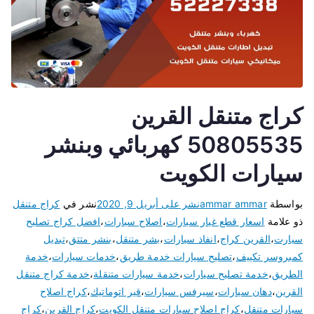
كراج متنقل القرين
50805535 كهربائي وبنشر
سيارات الكويت
بواسطة
ammar ammar
نشر على
أبريل 9, 2020
نشر في
كراج متنقل
ذو علامة
اسعار قطع غيار سيارات
،
اصلاح سيارات
،
افضل كراج تصليح
سيارت
،
القرين كراج
،
انفاذ سيارات
،
بشر متنقل
،
بنشر متتق
،
تبديل
كمبروسر تكييف
،
تصليح سيارات خدمة طريق
،
خدمات سيارات
،
خدمة
الطريق
،
خدمة تصليح سيارات
،
خدمة سيارات متنقلة
،
خدمة كراج متنقل
القرين
،
دهان سيارات
،
سيرفس سيارات
،
قير اتوماتيك
،
كراج اصلاح
سيارات متنقل
،
كراج اصلاح سيارات متنقل الكويت
،
كراج القرين
،
كراج