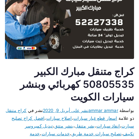
كراج متنقل مبارك الكبير
50805535 كهربائي وبنشر
سيارات الكويت
بواسطة
ammar ammar
نشر على
أبريل 9, 2020
نشر في
كراج متنقل
ذو علامة
اسعار قطع غيار سيارات
،
اصلاح سيارات
،
افضل كراج تصليح
سيارت
،
انفاذ سيارات
،
بشر متنقل
،
بنشر متتق
،
تبديل كمبروسر
تكييف
،
تصليح سيارات خدمة طريق
،
خدمات سيارات
،
خدمة