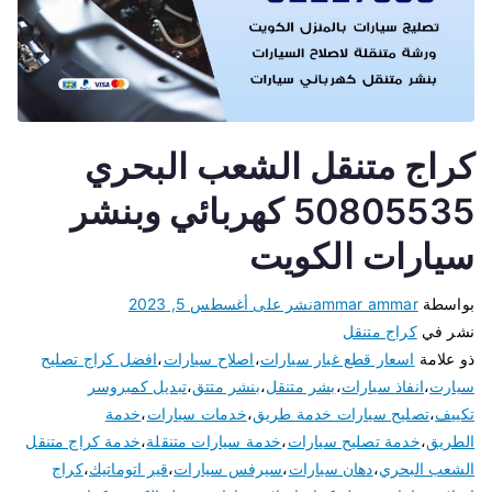
كراج متنقل الشعب البحري
50805535 كهربائي وبنشر
سيارات الكويت
بواسطة
ammar ammar
نشر على
أغسطس 5, 2023
نشر في
كراج متنقل
ذو علامة
اسعار قطع غيار سيارات
،
اصلاح سيارات
،
افضل كراج تصليح
سيارت
،
انفاذ سيارات
،
بشر متنقل
،
بنشر متتق
،
تبديل كمبروسر
تكييف
،
تصليح سيارات خدمة طريق
،
خدمات سيارات
،
خدمة
الطريق
،
خدمة تصليح سيارات
،
خدمة سيارات متنقلة
،
خدمة كراج متنقل
الشعب البحري
،
دهان سيارات
،
سيرفس سيارات
،
قير اتوماتيك
،
كراج