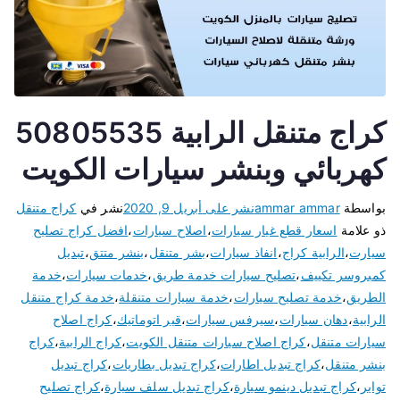
كراج متنقل الرابية 50805535
كهربائي وبنشر سيارات الكويت
بواسطة
ammar ammar
نشر على
أبريل 9, 2020
نشر في
كراج متنقل
ذو علامة
اسعار قطع غيار سيارات
،
اصلاح سيارات
،
افضل كراج تصليح
سيارت
،
الرابية كراج
،
انفاذ سيارات
،
بشر متنقل
،
بنشر متتق
،
تبديل
كمبروسر تكييف
،
تصليح سيارات خدمة طريق
،
خدمات سيارات
،
خدمة
الطريق
،
خدمة تصليح سيارات
،
خدمة سيارات متنقلة
،
خدمة كراج متنقل
الرابية
،
دهان سيارات
،
سيرفس سيارات
،
قير اتوماتيك
،
كراج اصلاح
سيارات متنقل
،
كراج اصلاح سيارات متنقل الكويت
،
كراج الرابية
،
كراج
بنشر متنقل
،
كراج تبديل اطارات
،
كراج تبديل بطاريات
،
كراج تبديل
تواير
،
كراج تبديل دينمو سيارة
،
كراج تبديل سلف سيارة
،
كراج تصليح