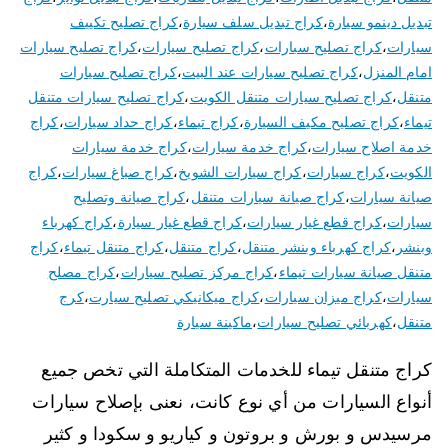
تبديل دينمو سيارة
،
كراج تبديل سلف سيارة
،
كراج تصليح تكييف
سيارات
،
كراج تصليح سبارات
،
كراج تصليح سيارات
،
كراج تصليح سيارات
امام المنزل
،
كراج تصليح سيارات عند البيت
،
كراج تصليح سيارات
متنقل
،
كراج تصليح سيارات متنقل الكويت
،
كراج تصليح سيارات متنقل
تيماء
،
كراج تصليح مكيف السيارة
،
كراج تيماء
،
كراج حداد سيارات
،
كراج
خدمة اصلاح سيارات
،
كراج خدمة سيارات
،
كراج خدمة سيارات
الكويت
،
كراج سيارات
،
كراج سيارات الشويخ
،
كراج صباغ سيارات
،
كراج
صيانة سيارات
،
كراج صيانة سيارات متنقل
،
كراج صيانة وتصليح
سيارات
،
كراج قطع غيار سيارات
،
كراج قطع غيار سيارة
،
كراج كهرباء
وبنشر
،
كراج كهرباء وبنشر متنقل
،
كراج متنقل
،
كراج متنقل تيماء
،
كراج
متنقل صيانة سيارات تيماء
،
كراج مركز تصليح سيارات
،
كراج مصلح
سيارات
،
كراج ميزان سيارات
،
كراج ميكانيكي تصليح سيارت
،
كرج
متنقل
،
كهربائي تصليح سيارات
،
ماكينة سيارة
كراج متنقل تيماء للخدمات المتكاملة التي تخص جميع
أنواع السيارات من أي نوع كانت، نعنى بإصلاح سيارات
مرسيدس و بورش و بروتون و كياريو و سكودا و كثير