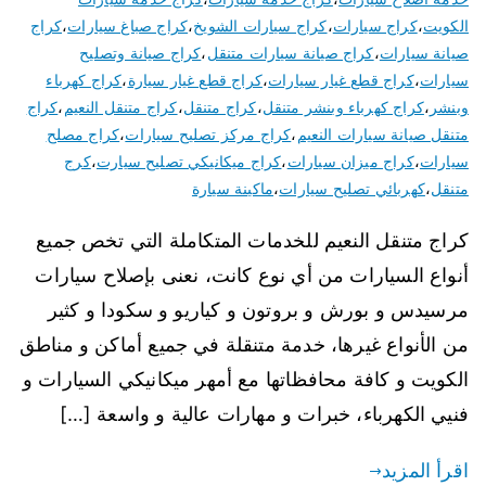
الكويت
،
كراج سيارات
،
كراج سيارات الشويخ
،
كراج صباغ سيارات
،
كراج
صيانة سيارات
،
كراج صيانة سيارات متنقل
،
كراج صيانة وتصليح
سيارات
،
كراج قطع غيار سيارات
،
كراج قطع غيار سيارة
،
كراج كهرباء
وبنشر
،
كراج كهرباء وبنشر متنقل
،
كراج متنقل
،
كراج متنقل النعيم
،
كراج
متنقل صيانة سيارات النعيم
،
كراج مركز تصليح سيارات
،
كراج مصلح
سيارات
،
كراج ميزان سيارات
،
كراج ميكانيكي تصليح سيارت
،
كرج
متنقل
،
كهربائي تصليح سيارات
،
ماكينة سيارة
كراج متنقل النعيم للخدمات المتكاملة التي تخص جميع
أنواع السيارات من أي نوع كانت، نعنى بإصلاح سيارات
مرسيدس و بورش و بروتون و كياريو و سكودا و كثير
من الأنواع غيرها، خدمة متنقلة في جميع أماكن و مناطق
الكويت و كافة محافظاتها مع أمهر ميكانيكي السيارات و
فنيي الكهرباء، خبرات و مهارات عالية و واسعة […]
اقرأ المزيد