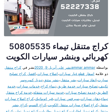
كراج متنقل تيماء 50805535
كهربائي وبنشر سيارات الكويت
بواسطة
ammar ammar
نشر على
أبريل 9, 2020
نشر في
كراج متنقل
ذو علامة
اسعار قطع غيار سيارات
،
اصلاح سيارات
،
افضل كراج تصليح
سيارت
،
انفاذ سيارات
،
بشر متنقل
،
بنشر متتق
،
تبديل كمبروسر
تكييف
،
تصليح سيارات خدمة طريق
،
تيماء كراج
،
خدمات سيارات
،
خدمة
الطريق
،
خدمة تصليح سيارات
،
خدمة سيارات متنقلة
،
خدمة كراج متنقل
تيماء
،
دهان سيارات
،
سيرفس سيارات
،
قير اتوماتيك
،
كراج اصلاح سيارات
متنقل
،
كراج اصلاح سيارات متنقل الكويت
،
كراج النسيم
،
كراج بنشر
متنقل
،
كراج تبديل اطارات
،
كراج تبديل بطاريات
،
كراج تبديل تواير
،
كراج