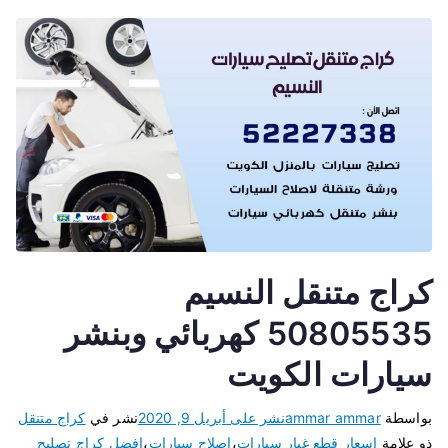
كراج متنقل النسيم
50805535 كهربائي وبنشر
سيارات الكويت
بواسطة
ammar ammar
نشر على
أبريل 9, 2020
نشر في
كراج متنقل
ذو علامة
اسعار قطع غيار سيارات
،
اصلاح سيارات
،
افضل كراج تصليح