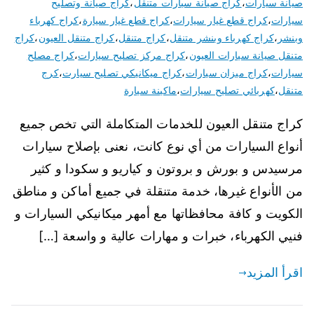
صيانة سيارات
،
كراج صيانة سيارات متنقل
،
كراج صيانة وتصليح
سيارات
،
كراج قطع غيار سيارات
،
كراج قطع غيار سيارة
،
كراج كهرباء
وبنشر
،
كراج كهرباء وبنشر متنقل
،
كراج متنقل
،
كراج متنقل العيون
،
كراج
متنقل صيانة سيارات العيون
،
كراج مركز تصليح سيارات
،
كراج مصلح
سيارات
،
كراج ميزان سيارات
،
كراج ميكانيكي تصليح سيارت
،
كرج
متنقل
،
كهربائي تصليح سيارات
،
ماكينة سيارة
كراج متنقل العيون للخدمات المتكاملة التي تخص جميع
أنواع السيارات من أي نوع كانت، نعنى بإصلاح سيارات
مرسيدس و بورش و بروتون و كياريو و سكودا و كثير
من الأنواع غيرها، خدمة متنقلة في جميع أماكن و مناطق
الكويت و كافة محافظاتها مع أمهر ميكانيكي السيارات و
فنيي الكهرباء، خبرات و مهارات عالية و واسعة […]
اقرأ المزيد