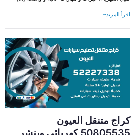
اقرأ المزيد
كراج متنقل العيون
50805535 كهربائي وبنشر