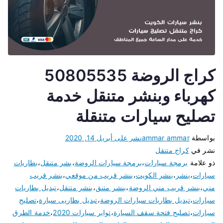
كراج الروضة 50805535
كهرباء وبنشر متنقل خدمة
تصليح سيارات متنقلة
بواسطة
ammar ammar
نشر على
أبريل 14, 2020
نشر في
كراج متنقل
ذو علامة
برمجة سيارات
،
برمجة سيارات الروضة
،
بشر متنقل
،
بطاريات
سيارات
،
بنشر
،
بنشر الكويت
،
بنشر قريب من موقعي
،
بنشر قريب
مني
،
بنشر قريب مني الروضة
،
بنشر متنق
،
بنشر متنقل
،
تبديل بطاريات
سيارات
،
تبديل بطاريات سيارات الروضة
،
تبديل بطاريى سيارة
،
تصليح
سيارات
،
تصليح فتحة سقف السيارة
،
تواير سيارات 2020
،
خدمة الطرق