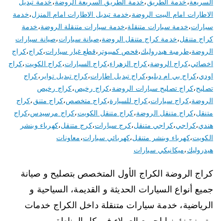
السريعة
،
خدمة الطريق
،
خدمة الطريق السريعة الروضة
،
خدمة تبديل
الاطارات امام البيت الروضة
،
خدمة تبديل الاطارات امام المنزل
،
خدمة
سيارات
،
خدمة سيارات متنقلة
،
خدمة سيارات متنقلة الروضة
،
خدمة
كراج متنقل
،
خدمة كراج متنقل الروضة
،
صيانة سيارات
،
صيانة سيارات
الروضة
،
طرمبة هيدروليك
،
فحص كمبيوتر
،
قطع غيار سيارات
،
كراج
،
كراج
اخصائي
،
كراج الروضة
،
كراج الزهراء
،
كراج السيارات
،
كراج الكويت
،
كراج
اودي
،
كراج بي ام دبليو
،
كراج تبديل اطارات
،
كراج تبديل تواير
،
كراج
تصليح
،
كراج تصليح سيارات الروضة
،
كراج رخيص
،
كراج رخيص
الروضة
،
كراج سيارات
،
كراج للسيارة
،
كراج متخصص
،
كراج متنق
،
كراج
متنقل
،
كراج متنقل الروضة
،
كراج متنقل الكويت
،
كراج مرسيدس
،
كراج
هندي
،
كراجي
،
كراجي متنقل
،
كرج سيارات
،
كرج متنقل
،
كهرباء وبنشر
الكويت
،
كهرباء وبنشر متنقل
،
كهربائي سيارات
،
معاونات
هيدروليك
،
ميكانيكي سيارات
كراج الروضة الكراج الأول المتخصص بتصليح و صيانة
جميع أنواع السيارات الحديثة و القديمة، السياحية و
الرياضية، خدمة سيارات متنقلة داخل الكراج خدمات
متميزة نؤمنها لجميع العملاء في كل المناطق و