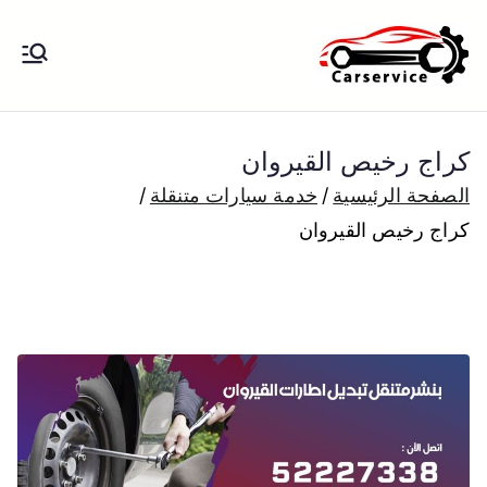
خطى
لى
بنشر متنقل
بنشر متنقل الكويت كهرباء وبنشر تبديل
لمحتوى
تواير تواير اطارات عجلات تصليح وصيانة
الكويت
سيارات امام المنزل تبديل بطاريات
كراج رخيص القيروان
بارخص الاسعار
الصفحة الرئيسية
خدمة سيارات متنقلة
كراج رخيص القيروان