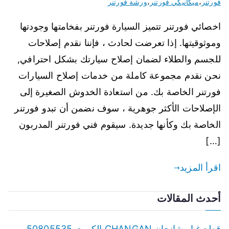
فورتنر
،
ميكانيكي فورتنر
،
ورشة فورتنر
اخصائي فورتنر تتميز السيارة فورتنر بفخامتها وجودتها
وموثوقيتها. إذا تعرضت لحادث ، فإننا نقدم إصلاحات
للجسم والطلاء لضمان إصلاح سيارتك بشكل احترافي,
نحن نقدم مجموعة كاملة من خدمات إصلاح السيارات
فورتنر الخاصة بك. من استعادة الخدوش الصغيرة إلى
الإصلاحات الأكثر جوهرية ، سوف نضمن أن تبدو فورتنر
الخاصة بك وكأنها جديدة. سيقوم فني فورتنر المدربون
[…]
اقرأ المزيد
أحدث المقالات
قطع غيار شانجان CHANGAN الكويت 50805535