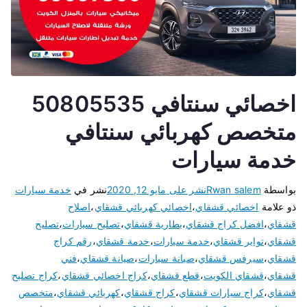
اخصائي سنتافي 50805535
متخصص كهربائي سنتافي
خدمة سيارات
بواسطة
Rwan salem
نشر على
مايو 12, 2020
نشر في
خدمة سيارات
ذو علامة
اخصائي قشقاي
،
اخصائي كهربائي قشقاي
،
اصلاح
قشقاي
،
افضل كراج قشقاي
،
بطارية قشقاي
،
تصليح سيارات
،
تصليح
قشقاي
،
تواير قشقاي
،
خدمة سيارات
،
خدمة قشقاي
،
رقم كراج
قشقاي
،
سيرفس قشقاي
،
صيانة سيارات
،
صيانة قشقاي
،
فني
قشقاي
،
قشقاي الكويت
،
قطع قشقاي
،
كراج اخصائي قشقاي
،
كراج تصليح
قشقاي
،
كراج سيارات قشقاي
،
كراج قشقاي
،
كهربائي قشقاي
،
متخصص