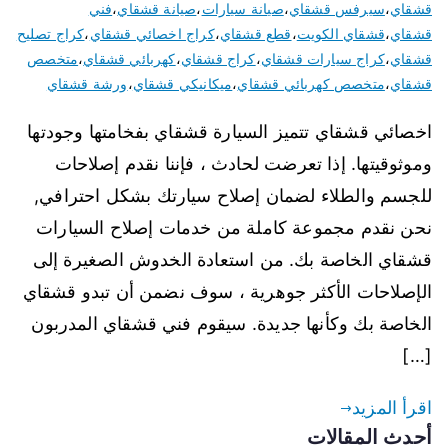
قشقاي
،
سيرفس قشقاي
،
صيانة سيارات
،
صيانة قشقاي
،
فني
قشقاي
،
قشقاي الكويت
،
قطع قشقاي
،
كراج اخصائي قشقاي
،
كراج تصليح
قشقاي
،
كراج سيارات قشقاي
،
كراج قشقاي
،
كهربائي قشقاي
،
متخصص
قشقاي
،
متخصص كهربائي قشقاي
،
ميكانيكي قشقاي
،
ورشة قشقاي
اخصائي قشقاي تتميز السيارة قشقاي بفخامتها وجودتها
وموثوقيتها. إذا تعرضت لحادث ، فإننا نقدم إصلاحات
للجسم والطلاء لضمان إصلاح سيارتك بشكل احترافي,
نحن نقدم مجموعة كاملة من خدمات إصلاح السيارات
قشقاي الخاصة بك. من استعادة الخدوش الصغيرة إلى
الإصلاحات الأكثر جوهرية ، سوف نضمن أن تبدو قشقاي
الخاصة بك وكأنها جديدة. سيقوم فني قشقاي المدربون
[…]
اقرأ المزيد
أحدث المقالات