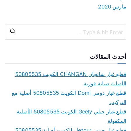
مارس 2020
S
e
a
أحدث المقالات
r
c
قطع غيار شانجان CHANGAN الكويت 50805535
h
الأصلية صيانة فورية
f
قطع غيار دومي Domi الكويت 50805535 أصلية مع
o
التركيب
r
قطع غيار جيلي Geely الكويت 50805535 الأصلية
:
المكفولة
قطع غيار جيتور Jetour بالكويت أصلية 50805535