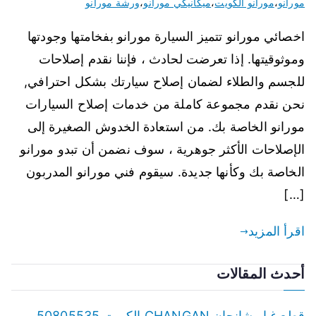
مورانو
،
مورانو الكويت
،
ميكانيكي مورانو
،
ورشة مورانو
اخصائي مورانو تتميز السيارة مورانو بفخامتها وجودتها
وموثوقيتها. إذا تعرضت لحادث ، فإننا نقدم إصلاحات
للجسم والطلاء لضمان إصلاح سيارتك بشكل احترافي,
نحن نقدم مجموعة كاملة من خدمات إصلاح السيارات
مورانو الخاصة بك. من استعادة الخدوش الصغيرة إلى
الإصلاحات الأكثر جوهرية ، سوف نضمن أن تبدو مورانو
الخاصة بك وكأنها جديدة. سيقوم فني مورانو المدربون
[…]
اقرأ المزيد
أحدث المقالات
قطع غيار شانجان CHANGAN الكويت 50805535