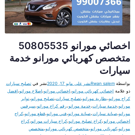
اخصائي مورانو 50805535
متخصص كهربائي مورانو خدمة
سيارات
بواسطة
Rwan salem
نشر على
مايو 17, 2020
نشر في
تصليح سيارات
ذو علامة
اخصائي كهربائي مورانو
،
اخصائي مورانو
،
اصلاح مورانو
،
افضل
كراج مورانو
،
بطارية مورانو
،
تصليح سيارات
،
تصليح مورانو
،
تواير
مورانو
،
خدمة سيارات
،
خدمة مورانو
،
رقم كراج مورانو
،
سيرفس
مورانو
،
صيانة سيارات
،
صيانة مورانو
،
فني مورانو
،
قطع مورانو
،
كراج
اخصائي مورانو
،
كراج تصليح مورانو
،
كراج سيارات مورانو
،
كراج
مورانو
،
كهربائي مورانو
،
متخصص كهربائي مورانو
،
متخصص